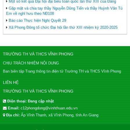
Một số kết quả Đại hội đại biểu toàn quốc lần thứ XIII của Đảng
Gặp mặt và chia tay thầy Nguyễn Dũng Tiến và thầy Huỳnh Văn Tú
Em về nghỉ hưu theo NĐ108
Báo cáo Thực hiện Nghị Quyết 29
Xã Phong Đông tổ chức Đại hội lần thứ XIII nhiệm kỳ 2020-2025
TRƯỜNG TH VÀ THCS VĨNH PHONG
CHỊU TRÁCH NHIỆM NỘI DUNG
Ban biên tập Trang thông tin điện tử Trường TH và THCS Vĩnh Phong
LIÊN HỆ
TRƯỜNG TH VÀ THCS VĨNH PHONG
Điện thoại:
Đang cập nhật
Email:
c12phongdong@vinhthuan.edu.vn
Địa chỉ:
Ấp Vĩnh Thạnh, xã Vĩnh Phong, tỉnh An Giang