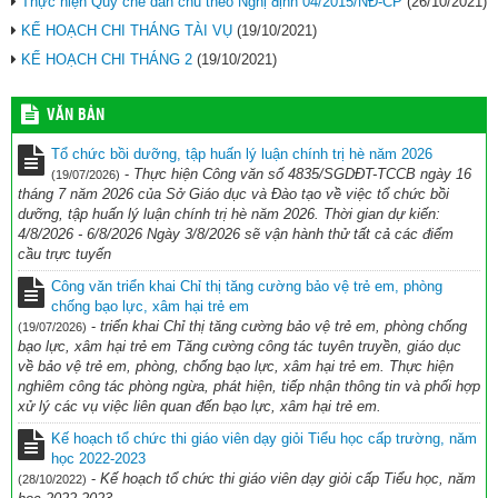
Thực hiện Quy chế dân chủ theo Nghị định 04/2015/NĐ-CP
(26/10/2021)
KẾ HOẠCH CHI THÁNG TÀI VỤ
(19/10/2021)
KẾ HOẠCH CHI THÁNG 2
(19/10/2021)
VĂN BẢN
Tổ chức bồi dưỡng, tập huấn lý luận chính trị hè năm 2026
-
Thực hiện Công văn số 4835/SGDĐT-TCCB ngày 16
(19/07/2026)
tháng 7 năm 2026 của Sở Giáo dục và Đào tạo về việc tổ chức bồi
dưỡng, tập huấn lý luận chính trị hè năm 2026. Thời gian dự kiến:
4/8/2026 - 6/8/2026 Ngày 3/8/2026 sẽ vận hành thử tất cả các điểm
cầu trực tuyến
Công văn triển khai Chỉ thị tăng cường bảo vệ trẻ em, phòng
chống bạo lực, xâm hại trẻ em
-
triển khai Chỉ thị tăng cường bảo vệ trẻ em, phòng chống
(19/07/2026)
bạo lực, xâm hại trẻ em Tăng cường công tác tuyên truyền, giáo dục
về bảo vệ trẻ em, phòng, chống bạo lực, xâm hại trẻ em. Thực hiện
nghiêm công tác phòng ngừa, phát hiện, tiếp nhận thông tin và phối hợp
xử lý các vụ việc liên quan đến bạo lực, xâm hại trẻ em.
Kế hoạch tổ chức thi giáo viên dạy giỏi Tiểu học cấp trường, năm
học 2022-2023
-
Kế hoạch tổ chức thi giáo viên dạy giỏi cấp Tiểu học, năm
(28/10/2022)