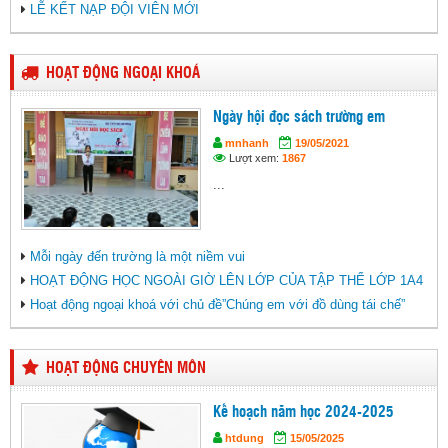
LỄ KẾT NẠP ĐỘI VIÊN MỚI
HOẠT ĐỘNG NGOẠI KHOÁ
Ngày hội đọc sách trường em
mnhanh
19/05/2021
Lượt xem:
1867
...
Mỗi ngày đến trường là một niềm vui
HOẠT ĐỘNG HỌC NGOÀI GIỜ LÊN LỚP CỦA TẬP THỂ LỚP 1A4
Hoạt động ngoại khoá với chủ đề”Chúng em với đồ dùng tái chế”
HOẠT ĐỘNG CHUYÊN MÔN
Kế hoạch năm học 2024-2025
htdung
15/05/2025