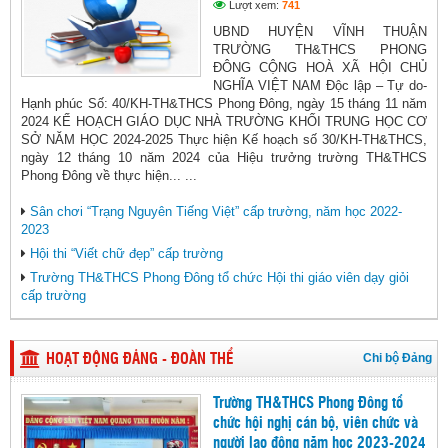
Lượt xem:
741
UBND HUYỆN VĨNH THUẬN
TRƯỜNG TH&THCS PHONG
ĐÔNG CỘNG HOÀ XÃ HỘI CHỦ
NGHĨA VIỆT NAM Độc lập – Tự do-
Hạnh phúc Số: 40/KH-TH&THCS Phong Đông, ngày 15 tháng 11 năm
2024 KẾ HOẠCH GIÁO DỤC NHÀ TRƯỜNG KHỐI TRUNG HỌC CƠ
SỞ NĂM HỌC 2024-2025 Thực hiện Kế hoạch số 30/KH-TH&THCS,
ngày 12 tháng 10 năm 2024 của Hiệu trưởng trường TH&THCS
Phong Đông về thực hiện... ...
Sân chơi “Trạng Nguyên Tiếng Việt” cấp trường, năm học 2022-
2023
Hội thi “Viết chữ đẹp” cấp trường
Trường TH&THCS Phong Đông tổ chức Hội thi giáo viên dạy giỏi
cấp trường
Chi bộ Đảng
HOẠT ĐỘNG ĐẢNG - ĐOÀN THỂ
Trường TH&THCS Phong Đông tổ
chức hội nghị cán bộ, viên chức và
người lao động năm học 2023-2024