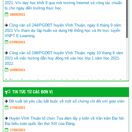
2021, V/v dạy học khối 9 qua môi trường Internet và công tác chuẩn
bị cho ngày đến trường thực học.
18/09/2021
Công văn số 244/PGDĐT huyện Vĩnh Thuận, ngày 6 tháng 9 năm
2021 V/v tham dự tập huấn sử dụng Hệ thống học và thi trực tuyến
VNPT E-Learning.
07/09/2021
Công văn số 198/PGDĐT huyện Vĩnh Thuận, ngày 10 tháng 8 năm
2021 về việc hướng dẫn huy động trẻ vào học lớp 1 năm học 2021-
2022.
10/08/2021
Tập huấn giáo viên, cán bộ quản lý sử dụng sách giáo khoa lớp 6
năm học 2021-2022
TIN TỨC TỪ CÁC ĐƠN VỊ
17/06/2021
Đề xuất bỏ yêu cầu bắt buộc về một số chứng chỉ đối với giáo viên
Hội Khuyến học huyện Vĩnh Thuận trao tặng nhà khuyến học cho
17/06/2021
học sinh nghèo xã Phong Đông
(25/09/2023)
Agribank chi nhánh huyện Vĩnh Thuận Kiên Giang II trao tập cho 22
Huyện Vĩnh Thuận tổ chức Tọa đàm lấy ý kiến về Văn kiện Đại hội
trường nhân lễ khai giảng năm học mới 2023-2024
(11/09/2023)
Đại biểu toàn quốc lần thứ XIII của Đảng
17/06/2021