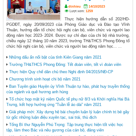
dtnhieu
14/10/2023
Lượt xem:
1259
Thực hiện hướng dẫn số 202/HD-
PGDĐT, ngày 20/09/2023 của Phòng Giáo dục và Đào tạo Vĩnh
Thuận, hướng dẫn tổ chức hội nghị cán bộ, viên chức và người lao
động năm học 2023- 2024. Được sự chỉ đạo của chi bộ nhà trường,
chiều ngày 12 tháng 10 năm 2023, trường TH&THCS Phong Đông tổ
chức hội nghị cán bộ, viên chức và người lao động năm học... ...
Những dấu ấn nổi bật của tỉnh Kiên Giang năm 2021
Trường TH&THCS Phong Đông: Tết đoàn viên, tết vì đoàn viên
Thực hiện Quy chế dân chủ theo Nghị định 04/2015/NĐ-CP
Chương trình sinh hoạt chi bộ năm 2021
Ban Tuyên giáo Huyện ủy Vĩnh Thuận tự hào, phát huy truyền thống
của ngành và quê hương anh hùng
Tổ chức họp mặt kỷ niệm Quốc tế phụ nữ 8/3 và Khởi nghĩa Hai Bà
Trưng, kết hợp hưởng ứng “Tuần lễ áo dài” năm 2021
Giải pháp mới: Xây dựng hệ bài chuyên luận lý luận chính trị bẻ gãy
từ gốc những luận điệu xuyên tạc, sai trái, thù địch
Tổng Bí thư Nguyễn Phú Trọng: Tập trung thực hiện tốt việc học
tập, làm theo Bác và nêu gương của cán bộ, đảng viên