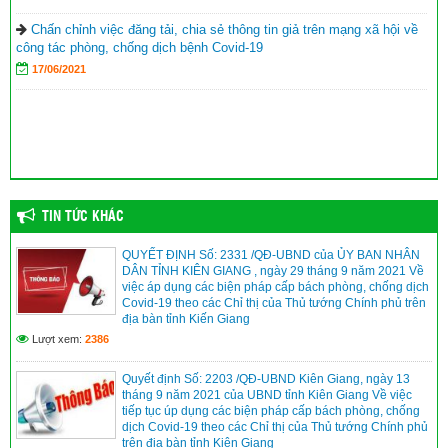
Đồng chí Nguyễn Văn Sạch dự lễ khai giảng năm học mới tại
huyện Vĩnh Thuận
(05/09/2023)
Chấn chỉnh việc đăng tải, chia sẻ thông tin giả trên mạng xã hội về
công tác phòng, chống dịch bệnh Covid-19
Thư của Chủ tịch nước Võ Văn Thưởng gửi ngành giáo dục nhân
17/06/2021
dịp khai giảng năm học 2023-2024
(04/09/2023)
TIN TỨC KHÁC
QUYẾT ĐỊNH Số: 2331 /QĐ-UBND của ỦY BAN NHÂN
DÂN TỈNH KIÊN GIANG , ngày 29 tháng 9 năm 2021 Về
việc áp dụng các biện pháp cấp bách phòng, chống dịch
Covid-19 theo các Chỉ thị của Thủ tướng Chính phủ trên
địa bàn tỉnh Kiến Giang
Lượt xem:
2386
Quyết định Số: 2203 /QĐ-UBND Kiên Giang, ngày 13
tháng 9 năm 2021 của UBND tỉnh Kiên Giang Về việc
tiếp tục úp dụng các biện pháp cấp bách phòng, chống
dịch Covid-19 theo các Chỉ thị của Thủ tướng Chính phủ
trên địa bàn tỉnh Kiên Giang