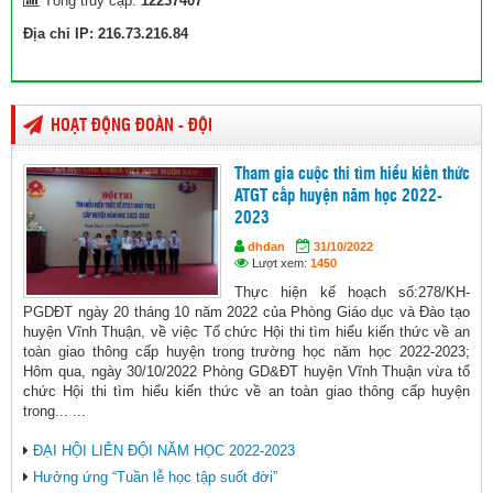
Tổng truy cập:
12237407
Địa chỉ IP: 216.73.216.84
HOẠT ĐỘNG ĐOÀN - ĐỘI
Tham gia cuộc thi tìm hiểu kiến thức
ATGT cấp huyện năm học 2022-
2023
dhdan
31/10/2022
Lượt xem:
1450
Thực hiện kế hoạch số:278/KH-
PGDĐT ngày 20 tháng 10 năm 2022 của Phòng Giáo dục và Đào tạo
huyện Vĩnh Thuận, về việc Tổ chức Hội thi tìm hiểu kiến thức về an
toàn giao thông cấp huyện trong trường học năm học 2022-2023;
Hôm qua, ngày 30/10/2022 Phòng GD&ĐT huyện Vĩnh Thuận vừa tổ
chức Hội thi tìm hiểu kiến thức về an toàn giao thông cấp huyện
trong... ...
ĐẠI HỘI LIÊN ĐỘI NĂM HỌC 2022-2023
Hưởng ứng “Tuần lễ học tập suốt đời”