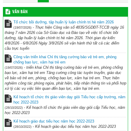
VĂN BẢN
Tổ chức bồi dưỡng, tập huấn lý luận chính trị hè năm 2026
-
Thực hiện Công văn số 4835/SGDĐT-TCCB ngày 16
(19/07/2026)
tháng 7 năm 2026 của Sở Giáo dục và Đào tạo về việc tổ chức bồi
dưỡng, tập huấn lý luận chính trị hè năm 2026. Thời gian dự kiến:
4/8/2026 - 6/8/2026 Ngày 3/8/2026 sẽ vận hành thử tất cả các điểm
cầu trực tuyến
Công văn triển khai Chỉ thị tăng cường bảo vệ trẻ em, phòng
chống bạo lực, xâm hại trẻ em
-
triển khai Chỉ thị tăng cường bảo vệ trẻ em, phòng chống
(19/07/2026)
bạo lực, xâm hại trẻ em Tăng cường công tác tuyên truyền, giáo dục
về bảo vệ trẻ em, phòng, chống bạo lực, xâm hại trẻ em. Thực hiện
nghiêm công tác phòng ngừa, phát hiện, tiếp nhận thông tin và phối hợp
xử lý các vụ việc liên quan đến bạo lực, xâm hại trẻ em.
Kế hoạch tổ chức thi giáo viên dạy giỏi Tiểu học cấp trường, năm
học 2022-2023
-
Kế hoạch tổ chức thi giáo viên dạy giỏi cấp Tiểu học, năm
(28/10/2022)
học 2022-2023
Kế hoạch giáo dục tiểu học năm học 2022-2023
-
Kế hoạch giáo dục tiểu học năm học 2022-2023
(28/10/2022)