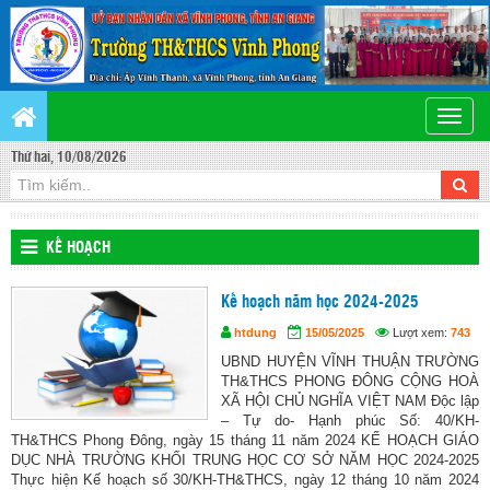
Toggle
naviga
Thứ hai, 10/08/2026
KẾ HOẠCH
Kế hoạch năm học 2024-2025
htdung
15/05/2025
Lượt xem:
743
UBND HUYỆN VĨNH THUẬN TRƯỜNG
TH&THCS PHONG ĐÔNG CỘNG HOÀ
XÃ HỘI CHỦ NGHĨA VIỆT NAM Độc lập
– Tự do- Hạnh phúc Số: 40/KH-
TH&THCS Phong Đông, ngày 15 tháng 11 năm 2024 KẾ HOẠCH GIÁO
DỤC NHÀ TRƯỜNG KHỐI TRUNG HỌC CƠ SỞ NĂM HỌC 2024-2025
Thực hiện Kế hoạch số 30/KH-TH&THCS, ngày 12 tháng 10 năm 2024