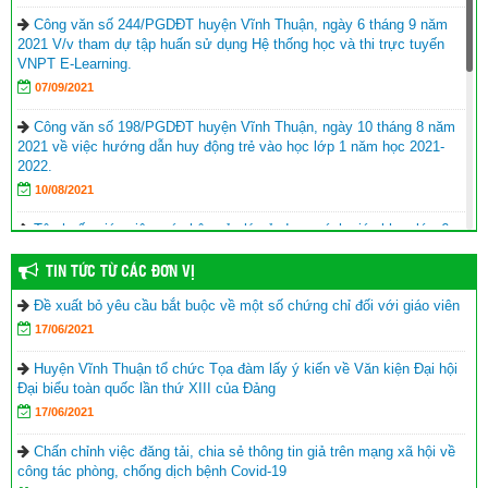
Công văn số 244/PGDĐT huyện Vĩnh Thuận, ngày 6 tháng 9 năm
2021 V/v tham dự tập huấn sử dụng Hệ thống học và thi trực tuyến
VNPT E-Learning.
07/09/2021
Công văn số 198/PGDĐT huyện Vĩnh Thuận, ngày 10 tháng 8 năm
2021 về việc hướng dẫn huy động trẻ vào học lớp 1 năm học 2021-
2022.
10/08/2021
Tập huấn giáo viên, cán bộ quản lý sử dụng sách giáo khoa lớp 6
năm học 2021-2022
TIN TỨC TỪ CÁC ĐƠN VỊ
17/06/2021
Đề xuất bỏ yêu cầu bắt buộc về một số chứng chỉ đối với giáo viên
Hội Khuyến học huyện Vĩnh Thuận trao tặng nhà khuyến học cho
17/06/2021
học sinh nghèo xã Phong Đông
(25/09/2023)
Agribank chi nhánh huyện Vĩnh Thuận Kiên Giang II trao tập cho 22
Huyện Vĩnh Thuận tổ chức Tọa đàm lấy ý kiến về Văn kiện Đại hội
trường nhân lễ khai giảng năm học mới 2023-2024
(11/09/2023)
Đại biểu toàn quốc lần thứ XIII của Đảng
17/06/2021
Đồng chí Nguyễn Văn Sạch dự lễ khai giảng năm học mới tại
huyện Vĩnh Thuận
(05/09/2023)
Chấn chỉnh việc đăng tải, chia sẻ thông tin giả trên mạng xã hội về
công tác phòng, chống dịch bệnh Covid-19
Thư của Chủ tịch nước Võ Văn Thưởng gửi ngành giáo dục nhân