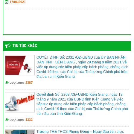
17/06/2021
dịp khai giảng năm học 2023-2024
(04/09/2023)
TIN TỨC KHÁC
QUYẾT ĐỊNH Số: 2331 /QĐ-UBND của ỦY BAN NHÂN
DÂN TỈNH KIÊN GIANG , ngày 29 tháng 9 năm 2021 Về
việc áp dụng các biện pháp cấp bách phòng, chống dịch
Covid-19 theo các Chỉ thị của Thủ tướng Chính phủ trên
địa bàn tỉnh Kiến Giang
Lượt xem:
2387
Quyết định Số: 2203 /QĐ-UBND Kiên Giang, ngày 13
tháng 9 năm 2021 của UBND tỉnh Kiên Giang Về việc
tiếp tục úp dụng các biện pháp cấp bách phòng, chống
dịch Covid-19 theo các Chỉ thị của Thủ tướng Chính phủ
trên địa bàn tỉnh Kiên Giang
Lượt xem:
1332
Trường TH& THCS Phong Đông – Ngày đầu tiên thực