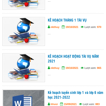
...
KẾ HOẠCH THÁNG 1 TÀI VỤ
nkthuy
19/10/2021
Lượt xem:
970
...
KẾ HOẠCH HOẠT ĐỘNG TÀI VỤ NĂM
2021
nkthuy
19/10/2021
Lượt xem:
865
...
Kế hoạch tuyển sinh lớp 1 và lớp 6 năm
học 2021-2022
hhvoi
15/09/2021
Lượt xem:
883