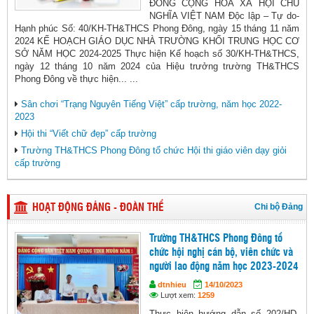
ĐÔNG CỘNG HOÀ XÃ HỘI CHỦ
NGHĨA VIỆT NAM Độc lập – Tự do-
Hạnh phúc Số: 40/KH-TH&THCS Phong Đông, ngày 15 tháng 11 năm
2024 KẾ HOẠCH GIÁO DỤC NHÀ TRƯỜNG KHỐI TRUNG HỌC CƠ
SỞ NĂM HỌC 2024-2025 Thực hiện Kế hoạch số 30/KH-TH&THCS,
ngày 12 tháng 10 năm 2024 của Hiệu trưởng trường TH&THCS
Phong Đông về thực hiện... ...
Sân chơi “Trạng Nguyên Tiếng Việt” cấp trường, năm học 2022-
2023
Hội thi “Viết chữ đẹp” cấp trường
Trường TH&THCS Phong Đông tổ chức Hội thi giáo viên dạy giỏi
cấp trường
Chi bộ Đảng
HOẠT ĐỘNG ĐẢNG - ĐOÀN THỂ
Trường TH&THCS Phong Đông tổ
chức hội nghị cán bộ, viên chức và
người lao động năm học 2023-2024
dtnhieu
14/10/2023
Lượt xem:
1259
Thực hiện hướng dẫn số 202/HD-