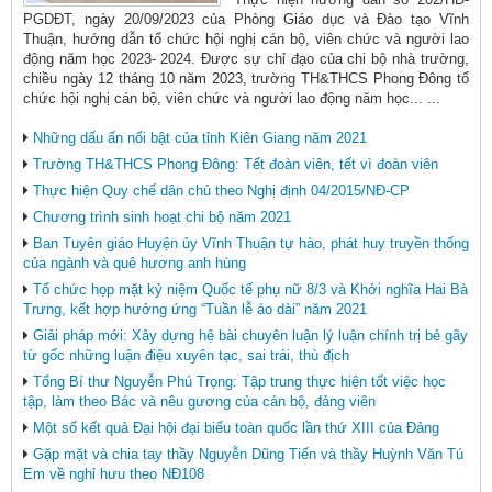
PGDĐT, ngày 20/09/2023 của Phòng Giáo dục và Đào tạo Vĩnh
Thuận, hướng dẫn tổ chức hội nghị cán bộ, viên chức và người lao
động năm học 2023- 2024. Được sự chỉ đạo của chi bộ nhà trường,
chiều ngày 12 tháng 10 năm 2023, trường TH&THCS Phong Đông tổ
chức hội nghị cán bộ, viên chức và người lao động năm học... ...
Những dấu ấn nổi bật của tỉnh Kiên Giang năm 2021
Trường TH&THCS Phong Đông: Tết đoàn viên, tết vì đoàn viên
Thực hiện Quy chế dân chủ theo Nghị định 04/2015/NĐ-CP
Chương trình sinh hoạt chi bộ năm 2021
Ban Tuyên giáo Huyện ủy Vĩnh Thuận tự hào, phát huy truyền thống
của ngành và quê hương anh hùng
Tổ chức họp mặt kỷ niệm Quốc tế phụ nữ 8/3 và Khởi nghĩa Hai Bà
Trưng, kết hợp hưởng ứng “Tuần lễ áo dài” năm 2021
Giải pháp mới: Xây dựng hệ bài chuyên luận lý luận chính trị bẻ gãy
từ gốc những luận điệu xuyên tạc, sai trái, thù địch
Tổng Bí thư Nguyễn Phú Trọng: Tập trung thực hiện tốt việc học
tập, làm theo Bác và nêu gương của cán bộ, đảng viên
Một số kết quả Đại hội đại biểu toàn quốc lần thứ XIII của Đảng
Gặp mặt và chia tay thầy Nguyễn Dũng Tiến và thầy Huỳnh Văn Tú
Em về nghỉ hưu theo NĐ108