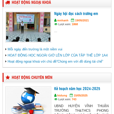
HOẠT ĐỘNG NGOẠI KHOÁ
Ngày hội đọc sách trường em
mnhanh
19/05/2021
Lượt xem:
1868
...
Mỗi ngày đến trường là một niềm vui
HOẠT ĐỘNG HỌC NGOÀI GIỜ LÊN LỚP CỦA TẬP THỂ LỚP 1A4
Hoạt động ngoại khoá với chủ đề”Chúng em với đồ dùng tái chế”
HOẠT ĐỘNG CHUYÊN MÔN
Kế hoạch năm học 2024-2025
htdung
15/05/2025
Lượt xem:
743
UBND HUYỆN VĨNH THUẬN
TRƯỜNG TH&THCS PHONG