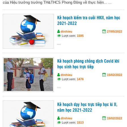
của Hiệu trưởng trường TH&THCS Phong Đông về thực hiện... ...
Kế hoạch kiểm tra cuối HKII, năm học
2021-2022
dtnhieu
27/05/2022
Lượt xem:
1595
...
Kế hoạch phòng chống dịch Covid khi
học sinh học trực tiếp
dtnhieu
15/02/2022
Lượt xem:
1476
...
Kế hoạch dạy học trực tiếp học kì II,
năm học 2021-2022
dtnhieu
15/02/2022
Lượt xem:
1513