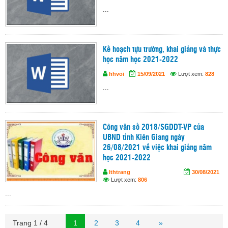
...
Kế hoạch tựu trường, khai giảng và thực
học năm học 2021-2022
hhvoi
15/09/2021
Lượt xem:
828
...
Công văn số 2018/SGDDT-VP của
UBND tỉnh Kiên Giang ngày
26/08/2021 về việc khai giảng năm
học 2021-2022
lthtrang
30/08/2021
Lượt xem:
806
...
Trang 1 / 4
1
2
3
4
»