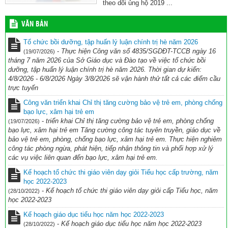
theo dõi ủng hộ 2019 ...
VĂN BẢN
Tổ chức bồi dưỡng, tập huấn lý luận chính trị hè năm 2026
-
Thực hiện Công văn số 4835/SGDĐT-TCCB ngày 16
(19/07/2026)
tháng 7 năm 2026 của Sở Giáo dục và Đào tạo về việc tổ chức bồi
dưỡng, tập huấn lý luận chính trị hè năm 2026. Thời gian dự kiến:
4/8/2026 - 6/8/2026 Ngày 3/8/2026 sẽ vận hành thử tất cả các điểm cầu
trực tuyến
Công văn triển khai Chỉ thị tăng cường bảo vệ trẻ em, phòng chống
bạo lực, xâm hại trẻ em
-
triển khai Chỉ thị tăng cường bảo vệ trẻ em, phòng chống
(19/07/2026)
bạo lực, xâm hại trẻ em Tăng cường công tác tuyên truyền, giáo dục về
bảo vệ trẻ em, phòng, chống bạo lực, xâm hại trẻ em. Thực hiện nghiêm
công tác phòng ngừa, phát hiện, tiếp nhận thông tin và phối hợp xử lý
các vụ việc liên quan đến bạo lực, xâm hại trẻ em.
Kế hoạch tổ chức thi giáo viên dạy giỏi Tiểu học cấp trường, năm
học 2022-2023
-
Kế hoạch tổ chức thi giáo viên dạy giỏi cấp Tiểu học, năm
(28/10/2022)
học 2022-2023
Kế hoạch giáo dục tiểu học năm học 2022-2023
-
Kế hoạch giáo dục tiểu học năm học 2022-2023
(28/10/2022)