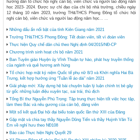
hướng dẫn tổ chức hội nghị cán bộ, viên chức và người lao động năm
học 2023- 2024. Được sự chỉ đạo của chi bộ nhà trường, chiều ngày
12 tháng 10 năm 2023, trường TH&THCS Phong Đông tổ chức hội
nghị cán bộ, viên chức và người lao động năm học... ...
Những dấu ấn nổi bật của tỉnh Kiên Giang năm 2021
Trường TH&THCS Phong Đông: Tết đoàn viên, tết vì đoàn viên
Thực hiện Quy chế dân chủ theo Nghị định 04/2015/NĐ-CP
Chương trình sinh hoạt chi bộ năm 2021
Ban Tuyên giáo Huyện ủy Vĩnh Thuận tự hào, phát huy truyền thống
của ngành và quê hương anh hùng
Tổ chức họp mặt kỷ niệm Quốc tế phụ nữ 8/3 và Khởi nghĩa Hai Bà
Trưng, kết hợp hưởng ứng “Tuần lễ áo dài” năm 2021
Giải pháp mới: Xây dựng hệ bài chuyên luận lý luận chính trị bẻ gãy
từ gốc những luận điệu xuyên tạc, sai trái, thù địch
Tổng Bí thư Nguyễn Phú Trọng: Tập trung thực hiện tốt việc học tập,
làm theo Bác và nêu gương của cán bộ, đảng viên
Một số kết quả Đại hội đại biểu toàn quốc lần thứ XIII của Đảng
Gặp mặt và chia tay thầy Nguyễn Dũng Tiến và thầy Huỳnh Văn Tú
Em về nghỉ hưu theo NĐ108
Báo cáo Thực hiện Nghị Quyết 29