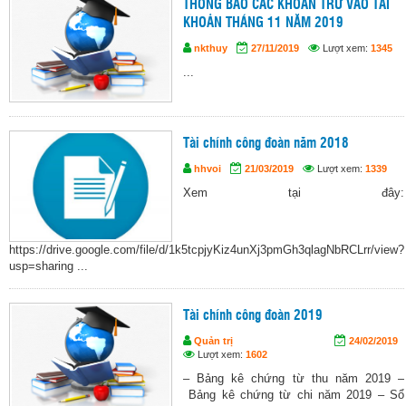
THÔNG BÁO CÁC KHOẢN TRỪ VÀO TÀI
KHOẢN THÁNG 11 NĂM 2019
nkthuy
27/11/2019
Lượt xem:
1345
...
Tài chính công đoàn năm 2018
hhvoi
21/03/2019
Lượt xem:
1339
Xem tại đây:
https://drive.google.com/file/d/1k5tcpjyKiz4unXj3pmGh3qlagNbRCLrr/view?
usp=sharing ...
Tài chính công đoàn 2019
Quản trị
24/02/2019
Lượt xem:
1602
– Bảng kê chứng từ thu năm 2019 –
Bảng kê chứng từ chi năm 2019 – Sổ