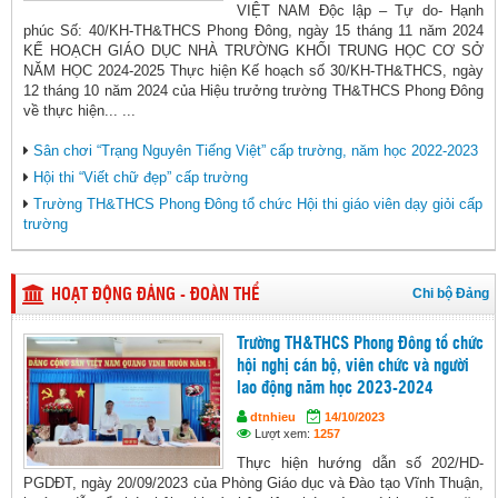
VIỆT NAM Độc lập – Tự do- Hạnh
phúc Số: 40/KH-TH&THCS Phong Đông, ngày 15 tháng 11 năm 2024
KẾ HOẠCH GIÁO DỤC NHÀ TRƯỜNG KHỐI TRUNG HỌC CƠ SỞ
NĂM HỌC 2024-2025 Thực hiện Kế hoạch số 30/KH-TH&THCS, ngày
12 tháng 10 năm 2024 của Hiệu trưởng trường TH&THCS Phong Đông
về thực hiện... ...
Sân chơi “Trạng Nguyên Tiếng Việt” cấp trường, năm học 2022-2023
Hội thi “Viết chữ đẹp” cấp trường
Trường TH&THCS Phong Đông tổ chức Hội thi giáo viên dạy giỏi cấp
trường
Chi bộ Đảng
HOẠT ĐỘNG ĐẢNG - ĐOÀN THỂ
Trường TH&THCS Phong Đông tổ chức
hội nghị cán bộ, viên chức và người
lao động năm học 2023-2024
dtnhieu
14/10/2023
Lượt xem:
1257
Thực hiện hướng dẫn số 202/HD-
PGDĐT, ngày 20/09/2023 của Phòng Giáo dục và Đào tạo Vĩnh Thuận,