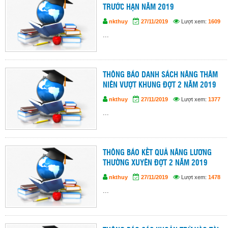
TRƯỚC HẠN NĂM 2019
nkthuy
27/11/2019
Lượt xem:
1609
...
THÔNG BÁO DANH SÁCH NÂNG THÂM
NIÊN VƯỢT KHUNG ĐỢT 2 NĂM 2019
nkthuy
27/11/2019
Lượt xem:
1377
...
THÔNG BÁO KẾT QUẢ NÂNG LƯƠNG
THƯỜNG XUYÊN ĐỢT 2 NĂM 2019
nkthuy
27/11/2019
Lượt xem:
1478
...