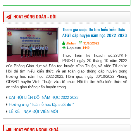
HOẠT ĐỘNG ĐOÀN - ĐỘI
Tham gia cuộc thi tìm hiểu kiến thức
ATGT cấp huyện năm học 2022-2023
dhdan
31/10/2022
Lượt xem:
1449
Thực hiện kế hoạch số:278/KH-
PGDĐT ngày 20 tháng 10 năm 2022
của Phòng Giáo dục và Đào tạo huyện Vĩnh Thuận, về việc Tổ chức
Hội thi tìm hiểu kiến thức về an toàn giao thông cấp huyện trong
trường học năm học 2022-2023; Hôm qua, ngày 30/10/2022 Phòng
GD&ĐT huyện Vĩnh Thuận vừa tổ chức Hội thi tìm hiểu kiến thức về
an toàn giao thông cấp huyện trong... ...
ĐẠI HỘI LIÊN ĐỘI NĂM HỌC 2022-2023
Hưởng ứng “Tuần lễ học tập suốt đời”
LỄ KẾT NẠP ĐỘI VIÊN MỚI
HOẠT ĐỘNG NGOẠI KHOÁ