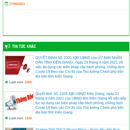
17/06/2021
dịp khai giảng năm học 2023-2024
(04/09/2023)
TIN TỨC KHÁC
QUYẾT ĐỊNH Số: 2331 /QĐ-UBND của ỦY BAN NHÂN
DÂN TỈNH KIÊN GIANG , ngày 29 tháng 9 năm 2021 Về
việc áp dụng các biện pháp cấp bách phòng, chống dịch
Covid-19 theo các Chỉ thị của Thủ tướng Chính phủ trên
địa bàn tỉnh Kiến Giang
Lượt xem:
2383
Quyết định Số: 2203 /QĐ-UBND Kiên Giang, ngày 13
tháng 9 năm 2021 của UBND tỉnh Kiên Giang Về việc tiếp
tục úp dụng các biện pháp cấp bách phòng, chống dịch
Covid-19 theo các Chỉ thị của Thủ tướng Chính phủ trên
địa bàn tỉnh Kiên Giang
Lượt xem:
1329
Trường TH& THCS Phong Đông – Ngày đầu tiên thực