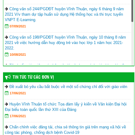
Công văn số 244/PGDĐT huyện Vĩnh Thuận, ngày 6 tháng 9 năm
2021 V/v tham dự tập huấn sử dụng Hệ thống học và thi trực tuyến
VNPT E-Learning.
07/09/2021
Công văn số 198/PGDĐT huyện Vĩnh Thuận, ngày 10 tháng 8 năm
2021 về việc hướng dẫn huy động trẻ vào học lớp 1 năm học 2021-
2022.
10/08/2021
Tập huấn giáo viên, cán bộ quản lý sử dụng sách giáo khoa lớp 6
năm học 2021-2022
TIN TỨC TỪ CÁC ĐƠN VỊ
17/06/2021
Đề xuất bỏ yêu cầu bắt buộc về một số chứng chỉ đối với giáo viên
Hội Khuyến học huyện Vĩnh Thuận trao tặng nhà khuyến học cho
17/06/2021
học sinh nghèo xã Phong Đông
(25/09/2023)
Agribank chi nhánh huyện Vĩnh Thuận Kiên Giang II trao tập cho 22
Huyện Vĩnh Thuận tổ chức Tọa đàm lấy ý kiến về Văn kiện Đại hội
trường nhân lễ khai giảng năm học mới 2023-2024
(11/09/2023)
Đại biểu toàn quốc lần thứ XIII của Đảng
17/06/2021
Đồng chí Nguyễn Văn Sạch dự lễ khai giảng năm học mới tại huyện
Vĩnh Thuận
(05/09/2023)
Chấn chỉnh việc đăng tải, chia sẻ thông tin giả trên mạng xã hội về
công tác phòng, chống dịch bệnh Covid-19
Thư của Chủ tịch nước Võ Văn Thưởng gửi ngành giáo dục nhân