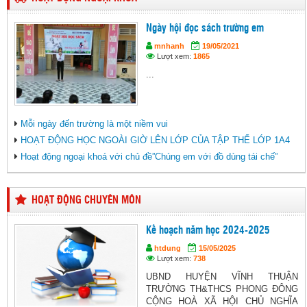
Ngày hội đọc sách trường em
mnhanh
19/05/2021
Lượt xem:
1865
...
Mỗi ngày đến trường là một niềm vui
HOẠT ĐỘNG HỌC NGOÀI GIỜ LÊN LỚP CỦA TẬP THỂ LỚP 1A4
Hoạt động ngoại khoá với chủ đề”Chúng em với đồ dùng tái chế”
HOẠT ĐỘNG CHUYÊN MÔN
Kế hoạch năm học 2024-2025
htdung
15/05/2025
Lượt xem:
738
UBND HUYỆN VĨNH THUẬN
TRƯỜNG TH&THCS PHONG ĐÔNG
CỘNG HOÀ XÃ HỘI CHỦ NGHĨA