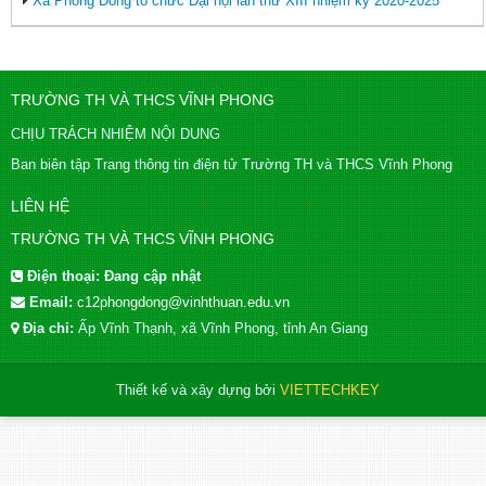
Xã Phong Đông tổ chức Đại hội lần thứ XIII nhiệm kỳ 2020-2025
TRƯỜNG TH VÀ THCS VĨNH PHONG
CHỊU TRÁCH NHIỆM NỘI DUNG
Ban biên tập Trang thông tin điện tử Trường TH và THCS Vĩnh Phong
LIÊN HỆ
TRƯỜNG TH VÀ THCS VĨNH PHONG
Điện thoại:
Đang cập nhật
Email:
c12phongdong@vinhthuan.edu.vn
Địa chỉ:
Ấp Vĩnh Thạnh, xã Vĩnh Phong, tỉnh An Giang
Thiết kế và xây dựng bởi
VIETTECHKEY