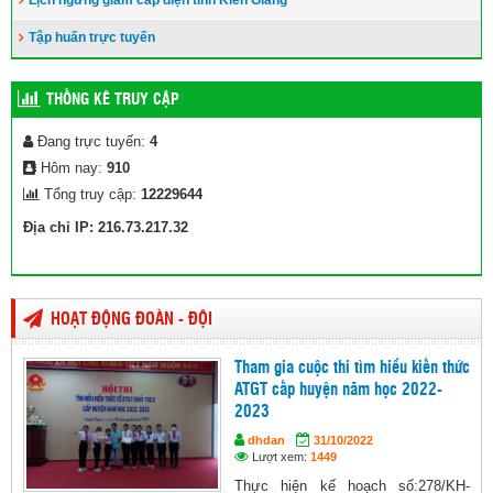
Tập huấn trực tuyến
THỐNG KÊ TRUY CẬP
Đang trực tuyến:
4
Hôm nay:
910
Tổng truy cập:
12229644
Địa chỉ IP: 216.73.217.32
HOẠT ĐỘNG ĐOÀN - ĐỘI
Tham gia cuộc thi tìm hiểu kiến thức
ATGT cấp huyện năm học 2022-
2023
dhdan
31/10/2022
Lượt xem:
1449
Thực hiện kế hoạch số:278/KH-