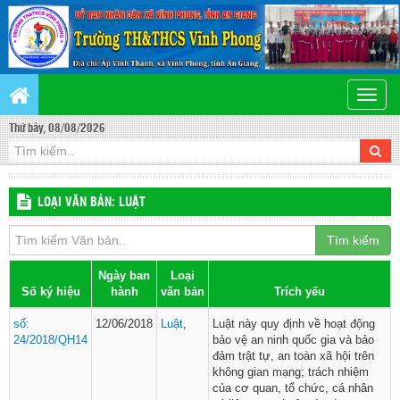
Toggle
naviga
Thứ bảy, 08/08/2026
LOẠI VĂN BẢN: LUẬT
Tìm kiếm
Ngày ban
Loại
Số ký hiệu
hành
văn bản
Trích yếu
số:
12/06/2018
Luật
,
Luật này quy định về hoạt động
24/2018/QH14
bảo vệ an ninh quốc gia và bảo
đảm trật tự, an toàn xã hội trên
không gian mạng; trách nhiệm
của cơ quan, tổ chức, cá nhân