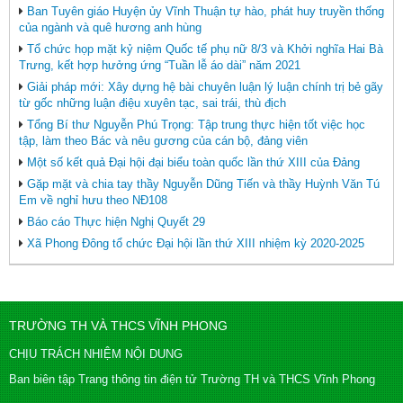
Ban Tuyên giáo Huyện ủy Vĩnh Thuận tự hào, phát huy truyền thống
của ngành và quê hương anh hùng
Tổ chức họp mặt kỷ niệm Quốc tế phụ nữ 8/3 và Khởi nghĩa Hai Bà
Trưng, kết hợp hưởng ứng “Tuần lễ áo dài” năm 2021
Giải pháp mới: Xây dựng hệ bài chuyên luận lý luận chính trị bẻ gãy
từ gốc những luận điệu xuyên tạc, sai trái, thù địch
Tổng Bí thư Nguyễn Phú Trọng: Tập trung thực hiện tốt việc học
tập, làm theo Bác và nêu gương của cán bộ, đảng viên
Một số kết quả Đại hội đại biểu toàn quốc lần thứ XIII của Đảng
Gặp mặt và chia tay thầy Nguyễn Dũng Tiến và thầy Huỳnh Văn Tú
Em về nghỉ hưu theo NĐ108
Báo cáo Thực hiện Nghị Quyết 29
Xã Phong Đông tổ chức Đại hội lần thứ XIII nhiệm kỳ 2020-2025
TRƯỜNG TH VÀ THCS VĨNH PHONG
CHỊU TRÁCH NHIỆM NỘI DUNG
Ban biên tập Trang thông tin điện tử Trường TH và THCS Vĩnh Phong