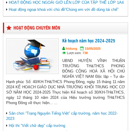
HOẠT ĐỘNG HỌC NGOÀI GIỜ LÊN LỚP CỦA TẬP THỂ LỚP 1A4
Hoạt động ngoại khoá với chủ đề”Chúng em với đồ dùng tái chế”
HOẠT ĐỘNG CHUYÊN MÔN
Kế hoạch năm học 2024-2025
htdung
15/05/2025
Lượt xem:
738
UBND HUYỆN VĨNH THUẬN
TRƯỜNG TH&THCS PHONG
ĐÔNG CỘNG HOÀ XÃ HỘI CHỦ
NGHĨA VIỆT NAM Độc lập – Tự do-
Hạnh phúc Số: 40/KH-TH&THCS Phong Đông, ngày 15 tháng 11 năm
2024 KẾ HOẠCH GIÁO DỤC NHÀ TRƯỜNG KHỐI TRUNG HỌC CƠ
SỞ NĂM HỌC 2024-2025 Thực hiện Kế hoạch số 30/KH-TH&THCS,
ngày 12 tháng 10 năm 2024 của Hiệu trưởng trường TH&THCS
Phong Đông về thực hiện... ...
Sân chơi “Trạng Nguyên Tiếng Việt” cấp trường, năm học 2022-
2023
Hội thi “Viết chữ đẹp” cấp trường