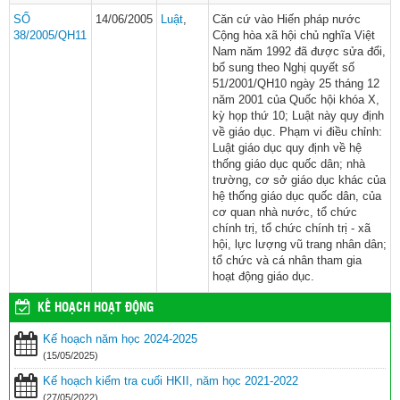
SỐ
14/06/2005
Luật
,
Căn cứ vào Hiến pháp nước
38/2005/QH11
Cộng hòa xã hội chủ nghĩa Việt
Nam năm 1992 đã được sửa đổi,
bổ sung theo Nghị quyết số
51/2001/QH10 ngày 25 tháng 12
năm 2001 của Quốc hội khóa X,
kỳ họp thứ 10; Luật này quy định
về giáo dục. Phạm vi điều chỉnh:
Luật giáo dục quy định về hệ
thống giáo dục quốc dân; nhà
trường, cơ sở giáo dục khác của
hệ thống giáo dục quốc dân, của
cơ quan nhà nước, tổ chức
chính trị, tổ chức chính trị - xã
hội, lực lượng vũ trang nhân dân;
tổ chức và cá nhân tham gia
hoạt động giáo dục.
KẾ HOẠCH HOẠT ĐỘNG
Kế hoạch năm học 2024-2025
(15/05/2025)
Kế hoạch kiểm tra cuối HKII, năm học 2021-2022
(27/05/2022)