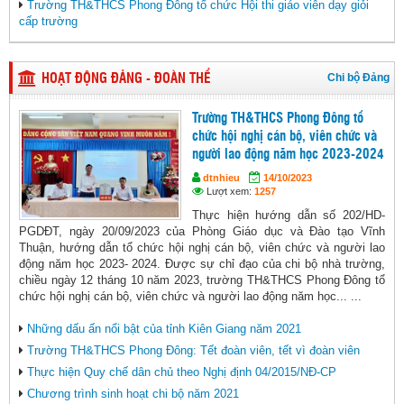
Trường TH&THCS Phong Đông tổ chức Hội thi giáo viên dạy giỏi
cấp trường
Chi bộ Đảng
HOẠT ĐỘNG ĐẢNG - ĐOÀN THỂ
Trường TH&THCS Phong Đông tổ
chức hội nghị cán bộ, viên chức và
người lao động năm học 2023-2024
dtnhieu
14/10/2023
Lượt xem:
1257
Thực hiện hướng dẫn số 202/HD-
PGDĐT, ngày 20/09/2023 của Phòng Giáo dục và Đào tạo Vĩnh
Thuận, hướng dẫn tổ chức hội nghị cán bộ, viên chức và người lao
động năm học 2023- 2024. Được sự chỉ đạo của chi bộ nhà trường,
chiều ngày 12 tháng 10 năm 2023, trường TH&THCS Phong Đông tổ
chức hội nghị cán bộ, viên chức và người lao động năm học... ...
Những dấu ấn nổi bật của tỉnh Kiên Giang năm 2021
Trường TH&THCS Phong Đông: Tết đoàn viên, tết vì đoàn viên
Thực hiện Quy chế dân chủ theo Nghị định 04/2015/NĐ-CP
Chương trình sinh hoạt chi bộ năm 2021