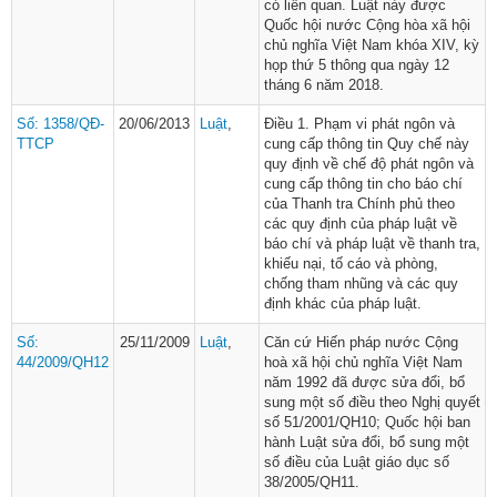
có liên quan. Luật này được
Quốc hội nước Cộng hòa xã hội
chủ nghĩa Việt Nam khóa XIV, kỳ
họp thứ 5 thông qua ngày 12
tháng 6 năm 2018.
Số: 1358/QĐ-
20/06/2013
Luật
,
Điều 1. Phạm vi phát ngôn và
TTCP
cung cấp thông tin Quy chế này
quy định về chế độ phát ngôn và
cung cấp thông tin cho báo chí
của Thanh tra Chính phủ theo
các quy định của pháp luật về
báo chí và pháp luật về thanh tra,
khiếu nại, tố cáo và phòng,
chống tham nhũng và các quy
định khác của pháp luật.
Số:
25/11/2009
Luật
,
Căn cứ Hiến pháp nước Cộng
44/2009/QH12
hoà xã hội chủ nghĩa Việt Nam
năm 1992 đã được sửa đổi, bổ
sung một số điều theo Nghị quyết
số 51/2001/QH10; Quốc hội ban
hành Luật sửa đổi, bổ sung một
số điều của Luật giáo dục số
38/2005/QH11.