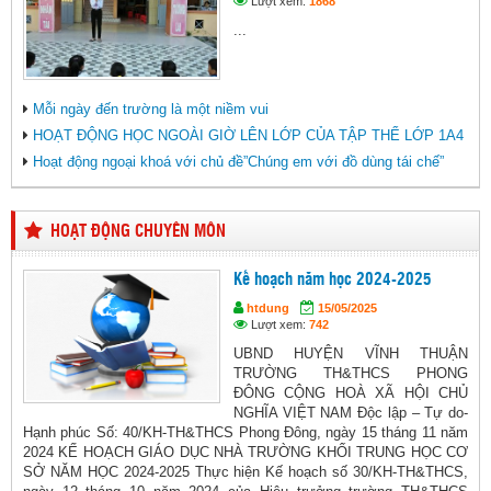
Lượt xem:
1868
...
Mỗi ngày đến trường là một niềm vui
HOẠT ĐỘNG HỌC NGOÀI GIỜ LÊN LỚP CỦA TẬP THỂ LỚP 1A4
Hoạt động ngoại khoá với chủ đề”Chúng em với đồ dùng tái chế”
HOẠT ĐỘNG CHUYÊN MÔN
Kế hoạch năm học 2024-2025
htdung
15/05/2025
Lượt xem:
742
UBND HUYỆN VĨNH THUẬN
TRƯỜNG TH&THCS PHONG
ĐÔNG CỘNG HOÀ XÃ HỘI CHỦ
NGHĨA VIỆT NAM Độc lập – Tự do-
Hạnh phúc Số: 40/KH-TH&THCS Phong Đông, ngày 15 tháng 11 năm
2024 KẾ HOẠCH GIÁO DỤC NHÀ TRƯỜNG KHỐI TRUNG HỌC CƠ
SỞ NĂM HỌC 2024-2025 Thực hiện Kế hoạch số 30/KH-TH&THCS,