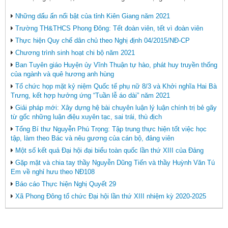
Những dấu ấn nổi bật của tỉnh Kiên Giang năm 2021
Trường TH&THCS Phong Đông: Tết đoàn viên, tết vì đoàn viên
Thực hiện Quy chế dân chủ theo Nghị định 04/2015/NĐ-CP
Chương trình sinh hoạt chi bộ năm 2021
Ban Tuyên giáo Huyện ủy Vĩnh Thuận tự hào, phát huy truyền thống
của ngành và quê hương anh hùng
Tổ chức họp mặt kỷ niệm Quốc tế phụ nữ 8/3 và Khởi nghĩa Hai Bà
Trưng, kết hợp hưởng ứng “Tuần lễ áo dài” năm 2021
Giải pháp mới: Xây dựng hệ bài chuyên luận lý luận chính trị bẻ gãy
từ gốc những luận điệu xuyên tạc, sai trái, thù địch
Tổng Bí thư Nguyễn Phú Trọng: Tập trung thực hiện tốt việc học
tập, làm theo Bác và nêu gương của cán bộ, đảng viên
Một số kết quả Đại hội đại biểu toàn quốc lần thứ XIII của Đảng
Gặp mặt và chia tay thầy Nguyễn Dũng Tiến và thầy Huỳnh Văn Tú
Em về nghỉ hưu theo NĐ108
Báo cáo Thực hiện Nghị Quyết 29
Xã Phong Đông tổ chức Đại hội lần thứ XIII nhiệm kỳ 2020-2025