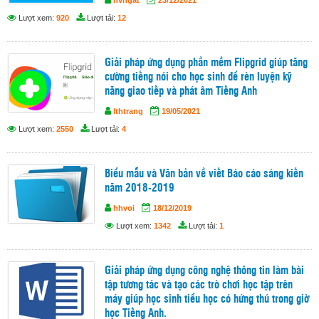
Lượt xem:
920
Lượt tải:
12
Giải pháp ứng dụng phần mềm Flipgrid giúp tăng
cường tiếng nói cho học sinh để rèn luyện kỹ
năng giao tiếp và phát âm Tiếng Anh
lthtrang
19/05/2021
Lượt xem:
2550
Lượt tải:
4
Biểu mẫu và Văn bản về viết Báo cáo sáng kiến
năm 2018-2019
hhvoi
18/12/2019
Lượt xem:
1342
Lượt tải:
1
Giải pháp ứng dụng công nghệ thông tin làm bài
tập tương tác và tạo các trò chơi học tập trên
máy giúp học sinh tiểu học có hứng thú trong giờ
học Tiếng Anh.