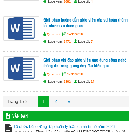
Lượt xem:
1682
Lượt tải:
4
Giải pháp hướng dẫn giáo viên tập sự hoàn thành
tốt nhiệm vụ được giao
Quản trị
14/11/2018
Lượt xem:
1471
Lượt tải:
7
Giải pháp chỉ đạo giáo viên ứng dụng công nghệ
thông tin trong giảng dạy đạt hiệu quả
Quản trị
14/11/2018
Lượt xem:
1302
Lượt tải:
14
Trang 1 / 2
1
2
»
VĂN BẢN
Tổ chức bồi dưỡng, tập huấn lý luận chính trị hè năm 2026
-
Thực hiện Công văn số 4835/SGDĐT-TCCB ngày 16
(19/07/2026)