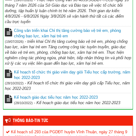
tháng 7 năm 2026 của Sở Giáo dục và Đào tạo về việc tổ chức bồi
dưỡng, tập huấn lý luận chính trị hè năm 2026. Thời gian dự kiến:
4/8/2026 - 6/8/2026 Ngày 3/8/2026 sẽ vận hành thử tất cả các điểm
cầu trực tuyến
Công văn triển khai Chỉ thị tăng cường bảo vệ trẻ em, phòng
chống bạo lực, xâm hại trẻ em
-
triển khai Chỉ thị tăng cường bảo vệ trẻ em, phòng chống
(19/07/2026)
bạo lực, xâm hại trẻ em Tăng cường công tác tuyên truyền, giáo dục
về bảo vệ trẻ em, phòng, chống bạo lực, xâm hại trẻ em. Thực hiện
nghiêm công tác phòng ngừa, phát hiện, tiếp nhận thông tin và phối hợp
xử lý các vụ việc liên quan đến bạo lực, xâm hại trẻ em.
Kế hoạch tổ chức thi giáo viên dạy giỏi Tiểu học cấp trường, năm
học 2022-2023
-
Kế hoạch tổ chức thi giáo viên dạy giỏi cấp Tiểu học, năm
(28/10/2022)
học 2022-2023
Kế hoạch giáo dục tiểu học năm học 2022-2023
-
Kế hoạch giáo dục tiểu học năm học 2022-2023
(28/10/2022)
THÔNG BÁO-TIN TỨC
Kế hoạch số 293 của PGDĐT huyện Vĩnh Thuận, ngày 27 tháng 9