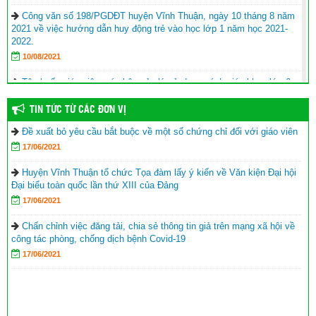
Công văn số 198/PGDĐT huyện Vĩnh Thuận, ngày 10 tháng 8 năm
2021 về việc hướng dẫn huy động trẻ vào học lớp 1 năm học 2021-
2022.
10/08/2021
Tập huấn giáo viên, cán bộ quản lý sử dụng sách giáo khoa lớp 6
năm học 2021-2022
TIN TỨC TỪ CÁC ĐƠN VỊ
17/06/2021
Đề xuất bỏ yêu cầu bắt buộc về một số chứng chỉ đối với giáo viên
Hội Khuyến học huyện Vĩnh Thuận trao tặng nhà khuyến học cho
17/06/2021
học sinh nghèo xã Phong Đông
(25/09/2023)
Agribank chi nhánh huyện Vĩnh Thuận Kiên Giang II trao tập cho 22
Huyện Vĩnh Thuận tổ chức Tọa đàm lấy ý kiến về Văn kiện Đại hội
trường nhân lễ khai giảng năm học mới 2023-2024
(11/09/2023)
Đại biểu toàn quốc lần thứ XIII của Đảng
17/06/2021
Đồng chí Nguyễn Văn Sạch dự lễ khai giảng năm học mới tại
huyện Vĩnh Thuận
(05/09/2023)
Chấn chỉnh việc đăng tải, chia sẻ thông tin giả trên mạng xã hội về
công tác phòng, chống dịch bệnh Covid-19
Thư của Chủ tịch nước Võ Văn Thưởng gửi ngành giáo dục nhân
17/06/2021
dịp khai giảng năm học 2023-2024
(04/09/2023)