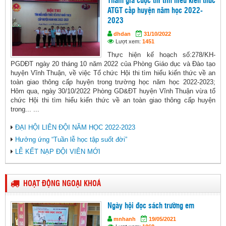
Tham gia cuộc thi tìm hiểu kiến thức
ATGT cấp huyện năm học 2022-
2023
dhdan
31/10/2022
Lượt xem:
1451
Thực hiện kế hoạch số:278/KH-
PGDĐT ngày 20 tháng 10 năm 2022 của Phòng Giáo dục và Đào tạo
huyện Vĩnh Thuận, về việc Tổ chức Hội thi tìm hiểu kiến thức về an
toàn giao thông cấp huyện trong trường học năm học 2022-2023;
Hôm qua, ngày 30/10/2022 Phòng GD&ĐT huyện Vĩnh Thuận vừa tổ
chức Hội thi tìm hiểu kiến thức về an toàn giao thông cấp huyện
trong... ...
ĐẠI HỘI LIÊN ĐỘI NĂM HỌC 2022-2023
Hưởng ứng “Tuần lễ học tập suốt đời”
LỄ KẾT NẠP ĐỘI VIÊN MỚI
HOẠT ĐỘNG NGOẠI KHOÁ
Ngày hội đọc sách trường em
mnhanh
19/05/2021