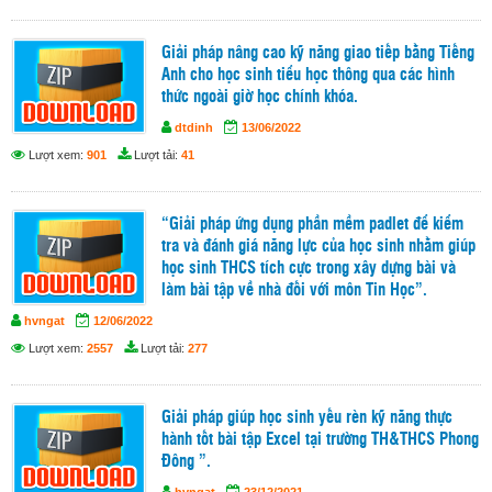
Giải pháp nâng cao kỹ năng giao tiếp bằng Tiếng
Anh cho học sinh tiểu học thông qua các hình
thức ngoài giờ học chính khóa.
dtdinh
13/06/2022
Lượt xem:
901
Lượt tải:
41
“Giải pháp ứng dụng phần mềm padlet để kiểm
tra và đánh giá năng lực của học sinh nhằm giúp
học sinh THCS tích cực trong xây dựng bài và
làm bài tập về nhà đối với môn Tin Học”.
hvngat
12/06/2022
Lượt xem:
2557
Lượt tải:
277
Giải pháp giúp học sinh yếu rèn kỹ năng thực
hành tốt bài tập Excel tại trường TH&THCS Phong
Đông ”.
hvngat
23/12/2021