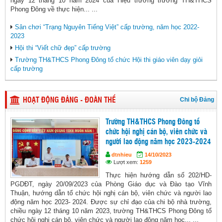
ngày 12 tháng 10 năm 2024 của Hiệu trưởng trường TH&THCS
Phong Đông về thực hiện... ...
Sân chơi “Trạng Nguyên Tiếng Việt” cấp trường, năm học 2022-
2023
Hội thi “Viết chữ đẹp” cấp trường
Trường TH&THCS Phong Đông tổ chức Hội thi giáo viên dạy giỏi
cấp trường
Chi bộ Đảng
HOẠT ĐỘNG ĐẢNG - ĐOÀN THỂ
Trường TH&THCS Phong Đông tổ
chức hội nghị cán bộ, viên chức và
người lao động năm học 2023-2024
dtnhieu
14/10/2023
Lượt xem:
1259
Thực hiện hướng dẫn số 202/HD-
PGDĐT, ngày 20/09/2023 của Phòng Giáo dục và Đào tạo Vĩnh
Thuận, hướng dẫn tổ chức hội nghị cán bộ, viên chức và người lao
động năm học 2023- 2024. Được sự chỉ đạo của chi bộ nhà trường,
chiều ngày 12 tháng 10 năm 2023, trường TH&THCS Phong Đông tổ
chức hội nghị cán bộ, viên chức và người lao động năm học... ...