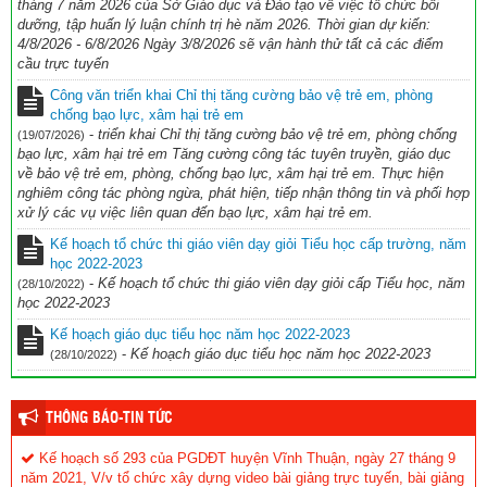
tháng 7 năm 2026 của Sở Giáo dục và Đào tạo về việc tổ chức bồi
dưỡng, tập huấn lý luận chính trị hè năm 2026. Thời gian dự kiến:
4/8/2026 - 6/8/2026 Ngày 3/8/2026 sẽ vận hành thử tất cả các điểm
cầu trực tuyến
Công văn triển khai Chỉ thị tăng cường bảo vệ trẻ em, phòng
chống bạo lực, xâm hại trẻ em
-
triển khai Chỉ thị tăng cường bảo vệ trẻ em, phòng chống
(19/07/2026)
bạo lực, xâm hại trẻ em Tăng cường công tác tuyên truyền, giáo dục
về bảo vệ trẻ em, phòng, chống bạo lực, xâm hại trẻ em. Thực hiện
nghiêm công tác phòng ngừa, phát hiện, tiếp nhận thông tin và phối hợp
xử lý các vụ việc liên quan đến bạo lực, xâm hại trẻ em.
Kế hoạch tổ chức thi giáo viên dạy giỏi Tiểu học cấp trường, năm
học 2022-2023
-
Kế hoạch tổ chức thi giáo viên dạy giỏi cấp Tiểu học, năm
(28/10/2022)
học 2022-2023
Kế hoạch giáo dục tiểu học năm học 2022-2023
-
Kế hoạch giáo dục tiểu học năm học 2022-2023
(28/10/2022)
THÔNG BÁO-TIN TỨC
Kế hoạch số 293 của PGDĐT huyện Vĩnh Thuận, ngày 27 tháng 9
năm 2021, V/v tổ chức xây dựng video bài giảng trực tuyến, bài giảng