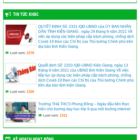
TIN TỨC KHÁC
QUYẾT ĐỊNH Số: 2331 /QĐ-UBND của ỦY BAN NHÂN
DÂN TỈNH KIÊN GIANG , ngày 29 tháng 9 năm 2021 Về
việc áp dụng các biện pháp cấp bách phòng, chống dịch
Covid-19 theo các Chỉ thị của Thủ tướng Chính phủ trên
địa bàn tỉnh Kiến Giang
Lượt xem:
2378
Quyết định Số: 2203 /QĐ-UBND Kiên Giang, ngày 13
tháng 9 năm 2021 của UBND tỉnh Kiên Giang Về việc
tiếp tục úp dụng các biện pháp cấp bách phòng, chống
dịch Covid-19 theo các Chỉ thị của Thủ tướng Chính phủ
trên địa bàn tỉnh Kiên Giang
Lượt xem:
1326
Trường TH& THCS Phong Đông – Ngày đầu tiên thực
hiện chủ trương dạy học lớp 9 qua môi trường internet
Lượt xem:
1312
KẾ HOẠCH HOẠT ĐỘNG