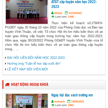
ATGT cấp huyện năm học 2022-
2023
dhdan
31/10/2022
Lượt xem:
1448
Thực hiện kế hoạch số:278/KH-
PGDĐT ngày 20 tháng 10 năm 2022 của Phòng Giáo dục và Đào tạo
huyện Vĩnh Thuận, về việc Tổ chức Hội thi tìm hiểu kiến thức về an
toàn giao thông cấp huyện trong trường học năm học 2022-2023;
Hôm qua, ngày 30/10/2022 Phòng GD&ĐT huyện Vĩnh Thuận vừa tổ
chức Hội thi tìm hiểu kiến thức về an toàn giao thông cấp huyện
trong... ...
ĐẠI HỘI LIÊN ĐỘI NĂM HỌC 2022-2023
Hưởng ứng “Tuần lễ học tập suốt đời”
LỄ KẾT NẠP ĐỘI VIÊN MỚI
HOẠT ĐỘNG NGOẠI KHOÁ
Ngày hội đọc sách trường em
mnhanh
19/05/2021
Lượt xem:
1862