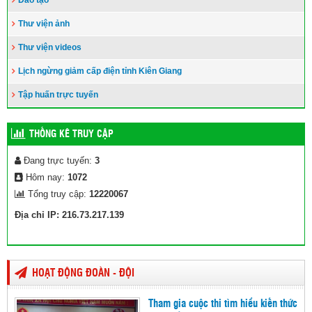
Đào tạo
Thư viện ảnh
Thư viện videos
Lịch ngừng giảm cấp điện tỉnh Kiên Giang
Tập huấn trực tuyến
THỐNG KÊ TRUY CẬP
Đang trực tuyến:
3
Hôm nay:
1072
Tổng truy cập:
12220067
Địa chỉ IP: 216.73.217.139
HOẠT ĐỘNG ĐOÀN - ĐỘI
Tham gia cuộc thi tìm hiểu kiến thức