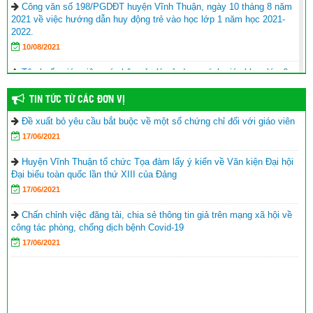
Công văn số 198/PGDĐT huyện Vĩnh Thuận, ngày 10 tháng 8 năm
2021 về việc hướng dẫn huy động trẻ vào học lớp 1 năm học 2021-
2022.
10/08/2021
Tập huấn giáo viên, cán bộ quản lý sử dụng sách giáo khoa lớp 6
năm học 2021-2022
TIN TỨC TỪ CÁC ĐƠN VỊ
17/06/2021
Đề xuất bỏ yêu cầu bắt buộc về một số chứng chỉ đối với giáo viên
Hội Khuyến học huyện Vĩnh Thuận trao tặng nhà khuyến học cho
17/06/2021
học sinh nghèo xã Phong Đông
(25/09/2023)
Agribank chi nhánh huyện Vĩnh Thuận Kiên Giang II trao tập cho 22
Huyện Vĩnh Thuận tổ chức Tọa đàm lấy ý kiến về Văn kiện Đại hội
trường nhân lễ khai giảng năm học mới 2023-2024
(11/09/2023)
Đại biểu toàn quốc lần thứ XIII của Đảng
17/06/2021
Đồng chí Nguyễn Văn Sạch dự lễ khai giảng năm học mới tại
huyện Vĩnh Thuận
(05/09/2023)
Chấn chỉnh việc đăng tải, chia sẻ thông tin giả trên mạng xã hội về
công tác phòng, chống dịch bệnh Covid-19
Thư của Chủ tịch nước Võ Văn Thưởng gửi ngành giáo dục nhân
17/06/2021
dịp khai giảng năm học 2023-2024
(04/09/2023)