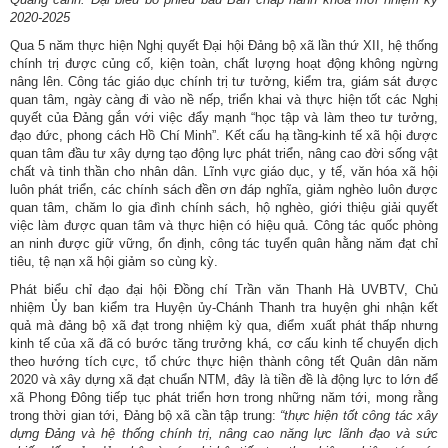
2020-2025
Qua 5 năm thực hiện Nghị quyết Đại hội Đảng bộ xã lần thứ XII, hệ thống
chính trị được củng cố, kiện toàn, chất lượng hoạt động không ngừng
nâng lên. Công tác giáo dục chính trị tư tưởng, kiểm tra, giám sát được
quan tâm, ngày càng đi vào nề nếp, triển khai và thực hiện tốt các Nghị
quyết của Đảng gắn với việc đẩy mạnh “học tập và làm theo tư tưởng,
đạo đức, phong cách Hồ Chí Minh”. Kết cấu hạ tầng-kinh tế xã hội được
quan tâm đầu tư xây dựng tạo động lực phát triển, nâng cao đời sống vật
chất và tinh thần cho nhân dân. Lĩnh vực giáo dục, y tế, văn hóa xã hội
luôn phát triển, các chính sách đền ơn đáp nghĩa, giảm nghèo luôn được
quan tâm, chăm lo gia đình chính sách, hộ nghèo, giới thiệu giải quyết
việc làm được quan tâm và thực hiện có hiệu quả. Công tác quốc phòng
an ninh được giữ vững, ổn định, công tác tuyển quân hằng năm đạt chỉ
tiêu, tệ nạn xã hội giảm so cùng kỳ.
Phát biểu chỉ đạo đại hội Đồng chí Trần văn Thanh Hà UVBTV, Chủ
nhiệm Ủy ban kiểm tra Huyện ủy-Chánh Thanh tra huyện ghi nhận kết
quả mà đảng bộ xã đạt trong nhiệm kỳ qua, điểm xuất phát thấp nhưng
kinh tế của xã đã có bước tăng trưởng khá, cơ cấu kinh tế chuyển dịch
theo hướng tích cực, tổ chức thực hiện thành công tết Quân dân năm
2020 và xây dựng xã đạt chuẩn NTM, đây là tiền đề là động lực to lớn để
xã Phong Đông tiếp tục phát triển hơn trong những năm tới, mong rằng
trong thời gian tới, Đảng bộ xã cần tập trung:
“thực hiện tốt công tác xây
dựng Đảng và hệ thống chính trị, nâng cao năng lực lãnh đạo và sức