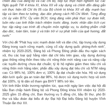
chiến đấu của đảng bộ và các chi bộ, tiếp tục thực hiện nghiêm túc các
Nghị quyết TW 4 khóa XI, khóa XII về xây dựng và chỉnh đốn đảng gắn
với thực hiện tốt Chỉ thị 05 của Bộ chính trị khóa XII về đẩy mạnh học
tập và làm theo tư tưởng, đạo đức phong cách Hồ Chí Minh. Từng đồng
chí ủy viên BTV, Ủy viên BCH, từng đảng viên phải thực sự đoàn kết,
luôn nêu cao tinh thần trách nhiệm trước đảng, trước nhân dân tích cực
học tập nâng cao trình độ chuyên môn nghiệp vụ, tu dưỡng phẩm chất
đạo đức, toàn tâm, toàn ý và trăn trở vì sự phát triển của quê hương, đất
nước”
Với chủ đề “Phát huy sức mạnh đoàn kết và dân chủ, tập trung xây dựng
Đảng trong sạch vững mạnh, củng cố xây dựng quốc phòng-Anh ninh”,
nhiệm kỳ 2020-2025, Đảng bộ xã Phong Đông phấn đấu thu ngân sách
xã, thu các loại quỹ hằng năm đạt chỉ tiêu trên giao, xây dựng đường
giao thông nông thôn theo tiêu chí nông thôn mới nâng cao và nâng cấp
các tuyến đường chưa đạt chuẩn; tỷ lệ hộ nghèo giảm theo tiêu chí xã
nông thôn mới hằng năm; phấn đấu xây dựng đạt tiêu chí xã NTM nâng
cao. Có 98% hộ, 100% đơn vị, 100% ấp đạt chuẩn văn hóa. Hộ sử dụng
điện lưới quốc gia an toàn đạt 98%, hộ được sử dụng nước hợp vệ sinh
đạt 100%, tỷ lệ dân số tham gia BHYT 98% trở lên.
Với tinh thần khẩn trương nghiêm túc, qua một ngày làm việc đại hội đã
bầu Ban chấp hành Đảng bộ xã Phong Đông khóa XIII nhiệm kỳ 2020-
2025 gồm 15 đồng chí, Ban thường vụ 5 đồng chí, bầu Bí thư, phó Bí
thư và bầu đoàn đại biểu đi dự Đại hội Đại biểu Đảng bộ huyện Vĩnh
Thuận lần thứ XII.