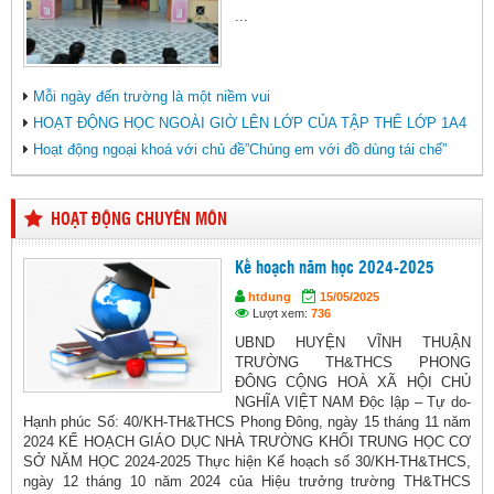
...
Mỗi ngày đến trường là một niềm vui
HOẠT ĐỘNG HỌC NGOÀI GIỜ LÊN LỚP CỦA TẬP THỂ LỚP 1A4
Hoạt động ngoại khoá với chủ đề”Chúng em với đồ dùng tái chế”
HOẠT ĐỘNG CHUYÊN MÔN
Kế hoạch năm học 2024-2025
htdung
15/05/2025
Lượt xem:
736
UBND HUYỆN VĨNH THUẬN
TRƯỜNG TH&THCS PHONG
ĐÔNG CỘNG HOÀ XÃ HỘI CHỦ
NGHĨA VIỆT NAM Độc lập – Tự do-
Hạnh phúc Số: 40/KH-TH&THCS Phong Đông, ngày 15 tháng 11 năm
2024 KẾ HOẠCH GIÁO DỤC NHÀ TRƯỜNG KHỐI TRUNG HỌC CƠ
SỞ NĂM HỌC 2024-2025 Thực hiện Kế hoạch số 30/KH-TH&THCS,
ngày 12 tháng 10 năm 2024 của Hiệu trưởng trường TH&THCS