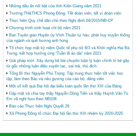
Những dấu ấn nổi bật của tỉnh Kiên Giang năm 2021
Trường TH&THCS Phong Đông: Tết đoàn viên, tết vì đoàn viên
Thực hiện Quy chế dân chủ theo Nghị định 04/2015/NĐ-CP
Chương trình sinh hoạt chi bộ năm 2021
Ban Tuyên giáo Huyện ủy Vĩnh Thuận tự hào, phát huy truyền thống
của ngành và quê hương anh hùng
Tổ chức họp mặt kỷ niệm Quốc tế phụ nữ 8/3 và Khởi nghĩa Hai Bà
Trưng, kết hợp hưởng ứng “Tuần lễ áo dài” năm 2021
Giải pháp mới: Xây dựng hệ bài chuyên luận lý luận chính trị bẻ gãy
từ gốc những luận điệu xuyên tạc, sai trái, thù địch
Tổng Bí thư Nguyễn Phú Trọng: Tập trung thực hiện tốt việc học
tập, làm theo Bác và nêu gương của cán bộ, đảng viên
Một số kết quả Đại hội đại biểu toàn quốc lần thứ XIII của Đảng
Gặp mặt và chia tay thầy Nguyễn Dũng Tiến và thầy Huỳnh Văn Tú
Em về nghỉ hưu theo NĐ108
Báo cáo Thực hiện Nghị Quyết 29
Xã Phong Đông tổ chức Đại hội lần thứ XIII nhiệm kỳ 2020-2025