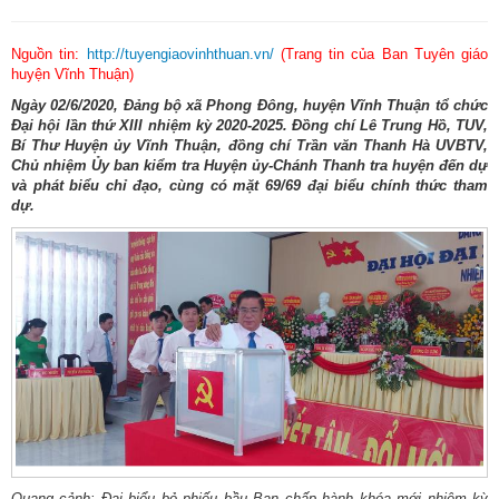
Nguồn tin:
http://tuyengiaovinhthuan.vn/
(Trang tin của Ban Tuyên giáo
huyện Vĩnh Thuận)
Ngày 02/6/2020, Đảng bộ xã Phong Đông, huyện Vĩnh Thuận tổ chức
Đại hội lần thứ XIII nhiệm kỳ 2020-2025. Đồng chí Lê Trung Hồ, TUV,
Bí Thư Huyện ủy Vĩnh Thuận, đồng chí Trần văn Thanh Hà UVBTV,
Chủ nhiệm Ủy ban kiểm tra Huyện ủy-Chánh Thanh tra huyện đến dự
và phát biểu chỉ đạo, cùng có mặt 69/69 đại biểu chính thức tham
dự.
Quang cảnh: Đại biểu bỏ phiếu bầu Ban chấp hành khóa mới nhiệm kỳ