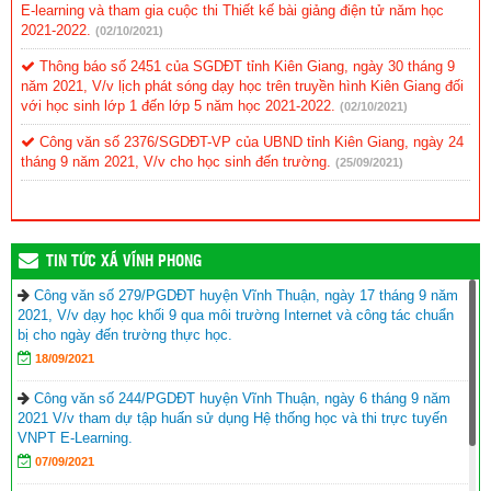
E-learning và tham gia cuộc thi Thiết kế bài giảng điện tử năm học
2021-2022.
(02/10/2021)
Thông báo số 2451 của SGDĐT tỉnh Kiên Giang, ngày 30 tháng 9
năm 2021, V/v lịch phát sóng dạy học trên truyền hình Kiên Giang đối
với học sinh lớp 1 đến lớp 5 năm học 2021-2022.
(02/10/2021)
Công văn số 2376/SGDĐT-VP của UBND tỉnh Kiên Giang, ngày 24
tháng 9 năm 2021, V/v cho học sinh đến trường.
(25/09/2021)
TIN TỨC XÃ VĨNH PHONG
Công văn số 279/PGDĐT huyện Vĩnh Thuận, ngày 17 tháng 9 năm
2021, V/v dạy học khối 9 qua môi trường Internet và công tác chuẩn
bị cho ngày đến trường thực học.
18/09/2021
Công văn số 244/PGDĐT huyện Vĩnh Thuận, ngày 6 tháng 9 năm
2021 V/v tham dự tập huấn sử dụng Hệ thống học và thi trực tuyến
VNPT E-Learning.
07/09/2021