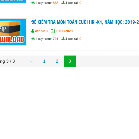
Lượt xem:
838
Lượt tải:
0
ĐỀ KIỂM TRA MÔN TOÁN CUỐI HKI-K4, NĂM HỌC: 2019-
dtnhieu
10/06/2020
Lượt xem:
791
Lượt tải:
0
ng 3 / 3
«
1
2
3