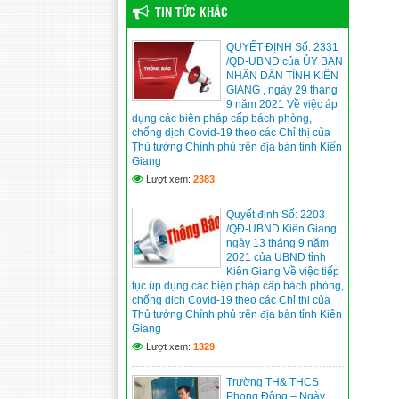
Thư của Chủ tịch nước Võ Văn
TIN TỨC KHÁC
Thưởng gửi ngành giáo dục nhân dịp
khai giảng năm học 2023-
QUYẾT ĐỊNH Số: 2331
2024
(04/09/2023)
/QĐ-UBND của ỦY BAN
NHÂN DÂN TỈNH KIÊN
GIANG , ngày 29 tháng
9 năm 2021 Về việc áp
dụng các biện pháp cấp bách phòng,
chống dịch Covid-19 theo các Chỉ thị của
Thủ tướng Chính phủ trên địa bàn tỉnh Kiến
Giang
Lượt xem:
2383
Quyết định Số: 2203
/QĐ-UBND Kiên Giang,
ngày 13 tháng 9 năm
2021 của UBND tỉnh
Kiên Giang Về việc tiếp
tục úp dụng các biện pháp cấp bách phòng,
chống dịch Covid-19 theo các Chỉ thị của
Thủ tướng Chính phủ trên địa bàn tỉnh Kiên
Giang
Lượt xem:
1329
Trường TH& THCS
Phong Đông – Ngày