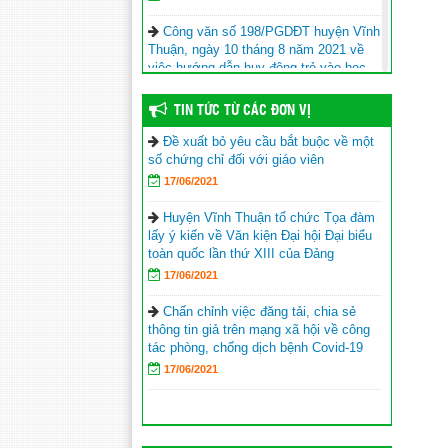
Công văn số 198/PGDĐT huyện Vĩnh
Thuận, ngày 10 tháng 8 năm 2021 về
việc hướng dẫn huy động trẻ vào học
lớp 1 năm học 2021-2022.
10/08/2021
TIN TỨC TỪ CÁC ĐƠN VỊ
Đề xuất bỏ yêu cầu bắt buộc về một
Tập huấn giáo viên, cán bộ quản lý
số chứng chỉ đối với giáo viên
sử dụng sách giáo khoa lớp 6 năm học
2021-2022
17/06/2021
17/06/2021
Huyện Vĩnh Thuận tổ chức Tọa đàm
lấy ý kiến về Văn kiện Đại hội Đại biểu
Hội Khuyến học huyện Vĩnh Thuận
toàn quốc lần thứ XIII của Đảng
trao tặng nhà khuyến học cho học sinh
nghèo xã Phong Đông
(25/09/2023)
17/06/2021
Agribank chi nhánh huyện Vĩnh
Chấn chỉnh việc đăng tải, chia sẻ
Thuận Kiên Giang II trao tập cho 22
thông tin giả trên mạng xã hội về công
trường nhân lễ khai giảng năm học mới
tác phòng, chống dịch bệnh Covid-19
2023-2024
(11/09/2023)
17/06/2021
Đồng chí Nguyễn Văn Sạch dự lễ
khai giảng năm học mới tại huyện Vĩnh
Thuận
(05/09/2023)