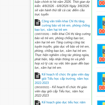
luận chính trị hè năm 2026. Thời gian dự
kiến: 4/8/2026 - 6/8/2026 Ngày 3/8/2026
sẽ vận hành thử tất cả các điểm cầu
trực tuyến
Công văn triển khai Chỉ thị tăng
cường bảo vệ trẻ em, phòng chống
bạo lực, xâm hại trẻ em
-
triển khai Chỉ thị tăng cường
(19/07/2026)
bảo vệ trẻ em, phòng chống bạo lực,
xâm hại trẻ em Tăng cường công tác
tuyên truyền, giáo dục về bảo vệ trẻ em,
phòng, chống bạo lực, xâm hại trẻ em.
Thực hiện nghiêm công tác phòng ngừa,
phát hiện, tiếp nhận thông tin và phối
hợp xử lý các vụ việc liên quan đến bạo
lực, xâm hại trẻ em.
Kế hoạch tổ chức thi giáo viên dạy
giỏi Tiểu học cấp trường, năm học
2022-2023
-
Kế hoạch tổ chức thi giáo
(28/10/2022)
viên dạy giỏi cấp Tiểu học, năm học
2022-2023
Kế hoạch giáo dục tiểu học năm