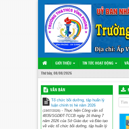
GIỚI THIỆU
TIN TỨC HOẠT ĐỘNG
VĂ
Thứ bảy, 08/08/2026
VĂN BẢN
Tổ chức bồi dưỡng, tập huấn lý
luận chính trị hè năm 2026
-
Thực hiện Công văn số
(19/07/2026)
4835/SGDĐT-TCCB ngày 16 tháng 7
năm 2026 của Sở Giáo dục và Đào tạo
về việc tổ chức bồi dưỡng, tập huấn lý