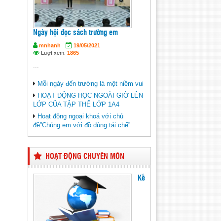
Ngày hội đọc sách trường em
mnhanh
19/05/2021
Lượt xem:
1865
...
Mỗi ngày đến trường là một niềm vui
HOẠT ĐỘNG HỌC NGOÀI GIỜ LÊN
LỚP CỦA TẬP THỂ LỚP 1A4
Hoạt động ngoại khoá với chủ
đề”Chúng em với đồ dùng tái chế”
HOẠT ĐỘNG CHUYÊN MÔN
Kế