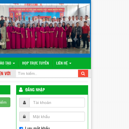
ÀO TẠO
HỌP TRỰC TUYẾN
LIÊN HỆ
 WEBSITE TRƯỜNG TH VÀ THCS VĨNH PHONG
ĐĂNG NHẬP
kiếm
Lưu mật khẩu