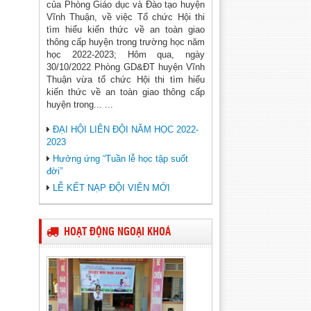
của Phòng Giáo dục và Đào tạo huyện
Vĩnh Thuận, về việc Tổ chức Hội thi
tìm hiểu kiến thức về an toàn giao
thông cấp huyện trong trường học năm
học 2022-2023; Hôm qua, ngày
30/10/2022 Phòng GD&ĐT huyện Vĩnh
Thuận vừa tổ chức Hội thi tìm hiểu
kiến thức về an toàn giao thông cấp
huyện trong... ...
ĐẠI HỘI LIÊN ĐỘI NĂM HỌC 2022-
2023
Hưởng ứng “Tuần lễ học tập suốt
đời”
LỄ KẾT NẠP ĐỘI VIÊN MỚI
HOẠT ĐỘNG NGOẠI KHOÁ