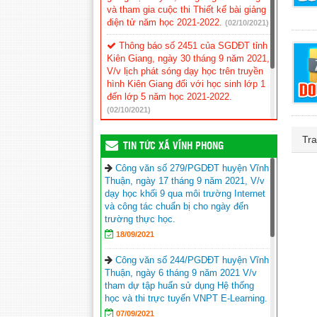
và tham gia cuộc thi Thiết kế bài giảng
điện tử năm học 2021-2022.
(02/10/2021)
Thông báo số 2451 của SGDĐT tỉnh
Kiên Giang, ngày 30 tháng 9 năm 2021,
V/v lịch phát sóng dạy học trên truyền
hình Kiên Giang đối với học sinh lớp 1
đến lớp 5 năm học 2021-2022.
(02/10/2021)
Công văn số 2376/SGDĐT-VP của
Tra
UBND tỉnh Kiên Giang, ngày 24 tháng 9
TIN TỨC XÃ VĨNH PHONG
năm 2021, V/v cho học sinh đến
Công văn số 279/PGDĐT huyện Vĩnh
trường.
(25/09/2021)
Thuận, ngày 17 tháng 9 năm 2021, V/v
dạy học khối 9 qua môi trường Internet
và công tác chuẩn bị cho ngày đến
trường thực học.
18/09/2021
Công văn số 244/PGDĐT huyện Vĩnh
Thuận, ngày 6 tháng 9 năm 2021 V/v
tham dự tập huấn sử dụng Hệ thống
học và thi trực tuyến VNPT E-Learning.
07/09/2021