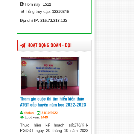
Hôm nay:
1512
Tổng truy cập:
12230246
Địa chỉ IP: 216.73.217.135
HOẠT ĐỘNG ĐOÀN - ĐỘI
Tham gia cuộc thi tìm hiểu kiến thức
ATGT cấp huyện năm học 2022-2023
dhdan
31/10/2022
Lượt xem:
1449
Thực hiện kế hoạch số:278/KH-
PGDĐT ngày 20 tháng 10 năm 2022