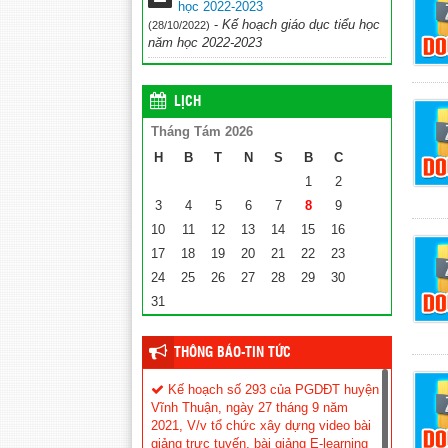
học 2022-2023
-
Kế hoạch giáo dục tiểu học
(28/10/2022)
năm học 2022-2023
LỊCH
Tháng Tám 2026
H
B
T
N
S
B
C
1
2
3
4
5
6
7
8
9
10
11
12
13
14
15
16
17
18
19
20
21
22
23
24
25
26
27
28
29
30
31
THÔNG BÁO-TIN TỨC
Kế hoạch số 293 của PGDĐT huyện
Vĩnh Thuận, ngày 27 tháng 9 năm
2021, V/v tổ chức xây dựng video bài
giảng trực tuyến, bài giảng E-learning