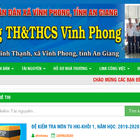
N BẢN
TÀI NGUYÊN
HỒ SƠ NHÀ TRƯỜNG
LINK CÔNG VIỆC
Đ
CHÀO MỪNG CÁC BẠN ĐẾN VỚI
ĐỀ THI
Tìm 
ĐỀ KIỂM TRA MÔN TV HKI-KHỐI 1, NĂM HỌC: 2019-2020
dtnhieu
10/06/2020