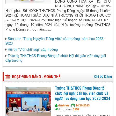
ĐÔNG CỘNG HOÀ XÃ HỘI CHỦ
NGHĨA VIỆT NAM Độc lập – Tự do-
Hạnh phúc Số: 40/KH-TH&THCS Phong Đông, ngày 15 tháng 11 năm
2024 KẾ HOẠCH GIÁO DỤC NHÀ TRƯỜNG KHỐI TRUNG HỌC CƠ
SỞ NĂM HỌC 2024-2025 Thực hiện Kế hoạch số 30/KH-TH&THCS,
ngày 12 tháng 10 năm 2024 của Hiệu trưởng trường TH&THCS
Phong Đông về thực hiện... ...
Sân chơi “Trạng Nguyên Tiếng Việt” cấp trường, năm học 2022-
2023
Hội thi “Viết chữ đẹp” cấp trường
Trường TH&THCS Phong Đông tổ chức Hội thi giáo viên dạy giỏi
cấp trường
Chi bộ Đảng
HOẠT ĐỘNG ĐẢNG - ĐOÀN THỂ
Trường TH&THCS Phong Đông tổ
chức hội nghị cán bộ, viên chức và
người lao động năm học 2023-2024
dtnhieu
14/10/2023
Lượt xem:
1257