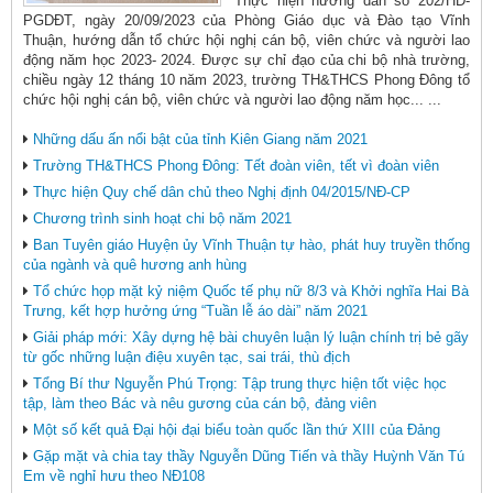
Thực hiện hướng dẫn số 202/HD-
PGDĐT, ngày 20/09/2023 của Phòng Giáo dục và Đào tạo Vĩnh
Thuận, hướng dẫn tổ chức hội nghị cán bộ, viên chức và người lao
động năm học 2023- 2024. Được sự chỉ đạo của chi bộ nhà trường,
chiều ngày 12 tháng 10 năm 2023, trường TH&THCS Phong Đông tổ
chức hội nghị cán bộ, viên chức và người lao động năm học... ...
Những dấu ấn nổi bật của tỉnh Kiên Giang năm 2021
Trường TH&THCS Phong Đông: Tết đoàn viên, tết vì đoàn viên
Thực hiện Quy chế dân chủ theo Nghị định 04/2015/NĐ-CP
Chương trình sinh hoạt chi bộ năm 2021
Ban Tuyên giáo Huyện ủy Vĩnh Thuận tự hào, phát huy truyền thống
của ngành và quê hương anh hùng
Tổ chức họp mặt kỷ niệm Quốc tế phụ nữ 8/3 và Khởi nghĩa Hai Bà
Trưng, kết hợp hưởng ứng “Tuần lễ áo dài” năm 2021
Giải pháp mới: Xây dựng hệ bài chuyên luận lý luận chính trị bẻ gãy
từ gốc những luận điệu xuyên tạc, sai trái, thù địch
Tổng Bí thư Nguyễn Phú Trọng: Tập trung thực hiện tốt việc học
tập, làm theo Bác và nêu gương của cán bộ, đảng viên
Một số kết quả Đại hội đại biểu toàn quốc lần thứ XIII của Đảng
Gặp mặt và chia tay thầy Nguyễn Dũng Tiến và thầy Huỳnh Văn Tú
Em về nghỉ hưu theo NĐ108