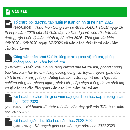
VĂN BẢN
Tổ chức bồi dưỡng, tập huấn lý luận chính trị hè năm 2026
-
Thực hiện Công văn số 4835/SGDĐT-TCCB ngày 16
(19/07/2026)
tháng 7 năm 2026 của Sở Giáo dục và Đào tạo về việc tổ chức bồi
dưỡng, tập huấn lý luận chính trị hè năm 2026. Thời gian dự kiến:
4/8/2026 - 6/8/2026 Ngày 3/8/2026 sẽ vận hành thử tất cả các điểm
cầu trực tuyến
Công văn triển khai Chỉ thị tăng cường bảo vệ trẻ em, phòng
chống bạo lực, xâm hại trẻ em
-
triển khai Chỉ thị tăng cường bảo vệ trẻ em, phòng chống
(19/07/2026)
bạo lực, xâm hại trẻ em Tăng cường công tác tuyên truyền, giáo dục
về bảo vệ trẻ em, phòng, chống bạo lực, xâm hại trẻ em. Thực hiện
nghiêm công tác phòng ngừa, phát hiện, tiếp nhận thông tin và phối hợp
xử lý các vụ việc liên quan đến bạo lực, xâm hại trẻ em.
Kế hoạch tổ chức thi giáo viên dạy giỏi Tiểu học cấp trường, năm
học 2022-2023
-
Kế hoạch tổ chức thi giáo viên dạy giỏi cấp Tiểu học, năm
(28/10/2022)
học 2022-2023
Kế hoạch giáo dục tiểu học năm học 2022-2023
-
Kế hoạch giáo dục tiểu học năm học 2022-2023
(28/10/2022)