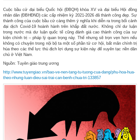
Cuộc bầu cử đại biểu Quốc hội (ĐBQH) khóa XV và đại biểu Hội đồng
nhân dân (ĐBHĐND) các cấp nhiệm kỳ 2021-2026 đã thành công đẹp. Sự
thành công của cuộc bầu cử càng thêm ý nghĩa khi diễn ra trong bối cảnh
đại dịch Covid-19 hoành hành trên khắp đất nước. Không chỉ dư luận
trong nước mà dư luận quốc tế cũng đánh giá cao thành công của sự
kiện chính trị – pháp lý quan trọng này. Thế nhưng sẽ trọn vẹn hơn nếu
không có chuyện trong nội bộ ta một số phần tử cơ hội, bất mãn chính trị
hùa theo các thế lực thù địch lợi dụng sự kiện này để xuyên tạc nền dân
chủ ở Việt Nam.
Nguồn: Tuyên giáo trung ương
http://www.tuyengiao.vn/bao-ve-nen-tang-tu-tuong-cua-dang/phu-hoa-hua-
theo-nhung-luan-dieu-sai-trai-can-benh-chua-tri-133857