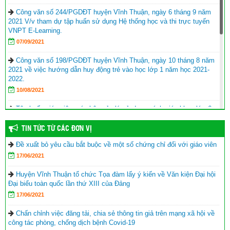
Công văn số 244/PGDĐT huyện Vĩnh Thuận, ngày 6 tháng 9 năm
2021 V/v tham dự tập huấn sử dụng Hệ thống học và thi trực tuyến
VNPT E-Learning.
07/09/2021
Công văn số 198/PGDĐT huyện Vĩnh Thuận, ngày 10 tháng 8 năm
2021 về việc hướng dẫn huy động trẻ vào học lớp 1 năm học 2021-
2022.
10/08/2021
Tập huấn giáo viên, cán bộ quản lý sử dụng sách giáo khoa lớp 6
năm học 2021-2022
TIN TỨC TỪ CÁC ĐƠN VỊ
17/06/2021
Đề xuất bỏ yêu cầu bắt buộc về một số chứng chỉ đối với giáo viên
Hội Khuyến học huyện Vĩnh Thuận trao tặng nhà khuyến học cho
17/06/2021
học sinh nghèo xã Phong Đông
(25/09/2023)
Agribank chi nhánh huyện Vĩnh Thuận Kiên Giang II trao tập cho 22
Huyện Vĩnh Thuận tổ chức Tọa đàm lấy ý kiến về Văn kiện Đại hội
trường nhân lễ khai giảng năm học mới 2023-2024
(11/09/2023)
Đại biểu toàn quốc lần thứ XIII của Đảng
17/06/2021
Đồng chí Nguyễn Văn Sạch dự lễ khai giảng năm học mới tại
huyện Vĩnh Thuận
(05/09/2023)
Chấn chỉnh việc đăng tải, chia sẻ thông tin giả trên mạng xã hội về
công tác phòng, chống dịch bệnh Covid-19
Thư của Chủ tịch nước Võ Văn Thưởng gửi ngành giáo dục nhân