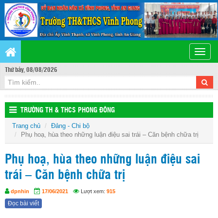
Toggle
naviga
Thứ bảy, 08/08/2026
TRƯỜNG TH & THCS PHONG ĐÔNG
Trang chủ
Đảng - Chi bộ
Phụ hoạ, hùa theo những luận điệu sai trái – Căn bệnh chữa trị
Phụ hoạ, hùa theo những luận điệu sai
trái – Căn bệnh chữa trị
dpnhin
17/06/2021
Lượt xem:
915
Đọc bài viết