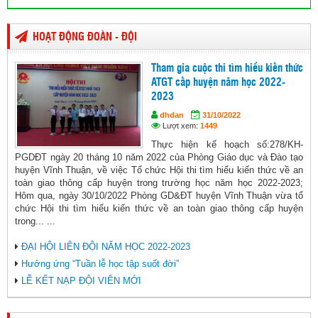
HOẠT ĐỘNG ĐOÀN - ĐỘI
Tham gia cuộc thi tìm hiểu kiến thức
ATGT cấp huyện năm học 2022-
2023
dhdan
31/10/2022
Lượt xem:
1449
Thực hiện kế hoạch số:278/KH-
PGDĐT ngày 20 tháng 10 năm 2022 của Phòng Giáo dục và Đào tạo
huyện Vĩnh Thuận, về việc Tổ chức Hội thi tìm hiểu kiến thức về an
toàn giao thông cấp huyện trong trường học năm học 2022-2023;
Hôm qua, ngày 30/10/2022 Phòng GD&ĐT huyện Vĩnh Thuận vừa tổ
chức Hội thi tìm hiểu kiến thức về an toàn giao thông cấp huyện
trong... ...
ĐẠI HỘI LIÊN ĐỘI NĂM HỌC 2022-2023
Hưởng ứng “Tuần lễ học tập suốt đời”
LỄ KẾT NẠP ĐỘI VIÊN MỚI