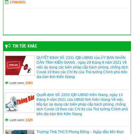
17/06/2021
dịp khai giảng năm học 2023-2024
(04/09/2023)
TIN TỨC KHÁC
QUYẾT ĐỊNH Số: 2331 /QĐ-UBND của ỦY BAN NHÂN
DÂN TỈNH KIÊN GIANG , ngày 29 tháng 9 năm 2021 Về
việc áp dụng các biện pháp cấp bách phòng, chống dịch
Covid-19 theo các Chỉ thị của Thủ tướng Chính phủ trên
địa bàn tỉnh Kiến Giang
Lượt xem:
2383
Quyết định Số: 2203 /QĐ-UBND Kiên Giang, ngày 13
tháng 9 năm 2021 của UBND tỉnh Kiên Giang Về việc
tiếp tục úp dụng các biện pháp cấp bách phòng, chống
dịch Covid-19 theo các Chỉ thị của Thủ tướng Chính phủ
trên địa bàn tỉnh Kiên Giang
Lượt xem:
1329
Trường TH& THCS Phong Đông – Ngày đầu tiên thực