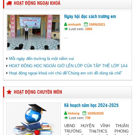
HOẠT ĐỘNG NGOẠI KHOÁ
Ngày hội đọc sách trường em
mnhanh
19/05/2021
Lượt xem:
1865
...
Mỗi ngày đến trường là một niềm vui
HOẠT ĐỘNG HỌC NGOÀI GIỜ LÊN LỚP CỦA TẬP THỂ LỚP 1A4
Hoạt động ngoại khoá với chủ đề”Chúng em với đồ dùng tái chế”
HOẠT ĐỘNG CHUYÊN MÔN
Kế hoạch năm học 2024-2025
htdung
15/05/2025
Lượt xem:
738
UBND HUYỆN VĨNH THUẬN
TRƯỜNG TH&THCS PHONG