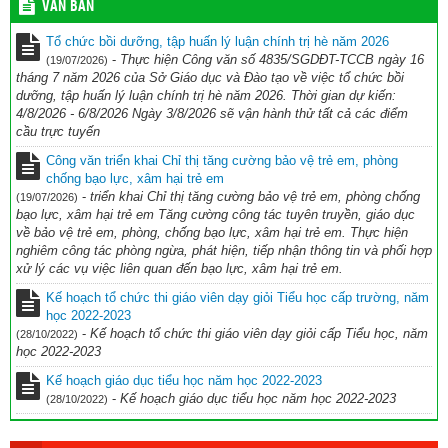
VĂN BẢN
Tổ chức bồi dưỡng, tập huấn lý luận chính trị hè năm 2026
-
Thực hiện Công văn số 4835/SGDĐT-TCCB ngày 16
(19/07/2026)
tháng 7 năm 2026 của Sở Giáo dục và Đào tạo về việc tổ chức bồi
dưỡng, tập huấn lý luận chính trị hè năm 2026. Thời gian dự kiến:
4/8/2026 - 6/8/2026 Ngày 3/8/2026 sẽ vận hành thử tất cả các điểm
cầu trực tuyến
Công văn triển khai Chỉ thị tăng cường bảo vệ trẻ em, phòng
chống bạo lực, xâm hại trẻ em
-
triển khai Chỉ thị tăng cường bảo vệ trẻ em, phòng chống
(19/07/2026)
bạo lực, xâm hại trẻ em Tăng cường công tác tuyên truyền, giáo dục
về bảo vệ trẻ em, phòng, chống bạo lực, xâm hại trẻ em. Thực hiện
nghiêm công tác phòng ngừa, phát hiện, tiếp nhận thông tin và phối hợp
xử lý các vụ việc liên quan đến bạo lực, xâm hại trẻ em.
Kế hoạch tổ chức thi giáo viên dạy giỏi Tiểu học cấp trường, năm
học 2022-2023
-
Kế hoạch tổ chức thi giáo viên dạy giỏi cấp Tiểu học, năm
(28/10/2022)
học 2022-2023
Kế hoạch giáo dục tiểu học năm học 2022-2023
-
Kế hoạch giáo dục tiểu học năm học 2022-2023
(28/10/2022)