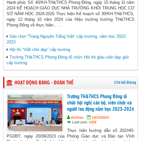
Hạnh phúc Số: 40/KH-TH&THCS Phong Đông, ngày 15 tháng 11 năm
2024 KẾ HOẠCH GIÁO DỤC NHÀ TRƯỜNG KHỐI TRUNG HỌC CƠ
SỞ NĂM HỌC 2024-2025 Thực hiện Kế hoạch số 30/KH-TH&THCS,
ngày 12 tháng 10 năm 2024 của Hiệu trưởng trường TH&THCS
Phong Đông về thực hiện... ...
Sân chơi “Trạng Nguyên Tiếng Việt” cấp trường, năm học 2022-
2023
Hội thi “Viết chữ đẹp” cấp trường
Trường TH&THCS Phong Đông tổ chức Hội thi giáo viên dạy giỏi
cấp trường
Chi bộ Đảng
HOẠT ĐỘNG ĐẢNG - ĐOÀN THỂ
Trường TH&THCS Phong Đông tổ
chức hội nghị cán bộ, viên chức và
người lao động năm học 2023-2024
dtnhieu
14/10/2023
Lượt xem:
1259
Thực hiện hướng dẫn số 202/HD-
PGDĐT, ngày 20/09/2023 của Phòng Giáo dục và Đào tạo Vĩnh