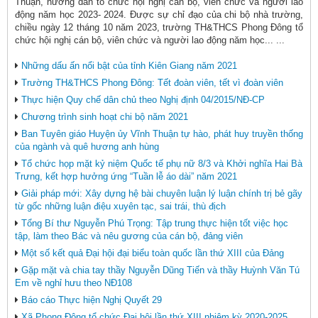
Thuận, hướng dẫn tổ chức hội nghị cán bộ, viên chức và người lao
động năm học 2023- 2024. Được sự chỉ đạo của chi bộ nhà trường,
chiều ngày 12 tháng 10 năm 2023, trường TH&THCS Phong Đông tổ
chức hội nghị cán bộ, viên chức và người lao động năm học... ...
Những dấu ấn nổi bật của tỉnh Kiên Giang năm 2021
Trường TH&THCS Phong Đông: Tết đoàn viên, tết vì đoàn viên
Thực hiện Quy chế dân chủ theo Nghị định 04/2015/NĐ-CP
Chương trình sinh hoạt chi bộ năm 2021
Ban Tuyên giáo Huyện ủy Vĩnh Thuận tự hào, phát huy truyền thống
của ngành và quê hương anh hùng
Tổ chức họp mặt kỷ niệm Quốc tế phụ nữ 8/3 và Khởi nghĩa Hai Bà
Trưng, kết hợp hưởng ứng “Tuần lễ áo dài” năm 2021
Giải pháp mới: Xây dựng hệ bài chuyên luận lý luận chính trị bẻ gãy
từ gốc những luận điệu xuyên tạc, sai trái, thù địch
Tổng Bí thư Nguyễn Phú Trọng: Tập trung thực hiện tốt việc học
tập, làm theo Bác và nêu gương của cán bộ, đảng viên
Một số kết quả Đại hội đại biểu toàn quốc lần thứ XIII của Đảng
Gặp mặt và chia tay thầy Nguyễn Dũng Tiến và thầy Huỳnh Văn Tú
Em về nghỉ hưu theo NĐ108
Báo cáo Thực hiện Nghị Quyết 29
Xã Phong Đông tổ chức Đại hội lần thứ XIII nhiệm kỳ 2020-2025