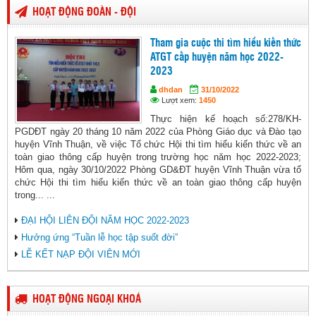
HOẠT ĐỘNG ĐOÀN - ĐỘI
Tham gia cuộc thi tìm hiểu kiến thức
ATGT cấp huyện năm học 2022-
2023
dhdan
31/10/2022
Lượt xem:
1450
Thực hiện kế hoạch số:278/KH-
PGDĐT ngày 20 tháng 10 năm 2022 của Phòng Giáo dục và Đào tạo
huyện Vĩnh Thuận, về việc Tổ chức Hội thi tìm hiểu kiến thức về an
toàn giao thông cấp huyện trong trường học năm học 2022-2023;
Hôm qua, ngày 30/10/2022 Phòng GD&ĐT huyện Vĩnh Thuận vừa tổ
chức Hội thi tìm hiểu kiến thức về an toàn giao thông cấp huyện
trong... ...
ĐẠI HỘI LIÊN ĐỘI NĂM HỌC 2022-2023
Hưởng ứng “Tuần lễ học tập suốt đời”
LỄ KẾT NẠP ĐỘI VIÊN MỚI
HOẠT ĐỘNG NGOẠI KHOÁ