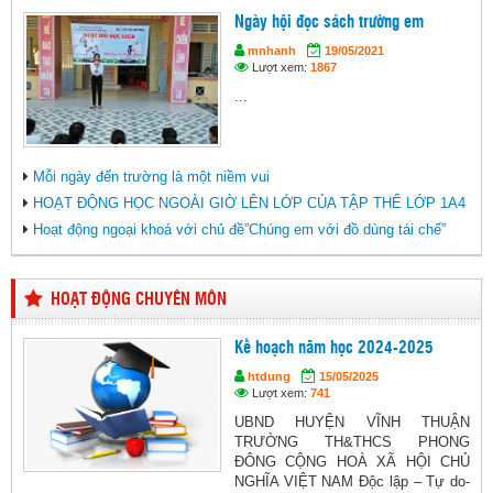
Ngày hội đọc sách trường em
mnhanh
19/05/2021
Lượt xem:
1867
...
Mỗi ngày đến trường là một niềm vui
HOẠT ĐỘNG HỌC NGOÀI GIỜ LÊN LỚP CỦA TẬP THỂ LỚP 1A4
Hoạt động ngoại khoá với chủ đề”Chúng em với đồ dùng tái chế”
HOẠT ĐỘNG CHUYÊN MÔN
Kế hoạch năm học 2024-2025
htdung
15/05/2025
Lượt xem:
741
UBND HUYỆN VĨNH THUẬN
TRƯỜNG TH&THCS PHONG
ĐÔNG CỘNG HOÀ XÃ HỘI CHỦ
NGHĨA VIỆT NAM Độc lập – Tự do-