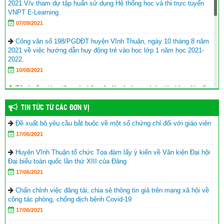
2021 V/v tham dự tập huấn sử dụng Hệ thống học và thi trực tuyến
VNPT E-Learning.
07/09/2021
Công văn số 198/PGDĐT huyện Vĩnh Thuận, ngày 10 tháng 8 năm
2021 về việc hướng dẫn huy động trẻ vào học lớp 1 năm học 2021-
2022.
10/08/2021
Tập huấn giáo viên, cán bộ quản lý sử dụng sách giáo khoa lớp 6
năm học 2021-2022
TIN TỨC TỪ CÁC ĐƠN VỊ
17/06/2021
Đề xuất bỏ yêu cầu bắt buộc về một số chứng chỉ đối với giáo viên
Hội Khuyến học huyện Vĩnh Thuận trao tặng nhà khuyến học cho
17/06/2021
học sinh nghèo xã Phong Đông
(25/09/2023)
Agribank chi nhánh huyện Vĩnh Thuận Kiên Giang II trao tập cho 22
Huyện Vĩnh Thuận tổ chức Tọa đàm lấy ý kiến về Văn kiện Đại hội
trường nhân lễ khai giảng năm học mới 2023-2024
(11/09/2023)
Đại biểu toàn quốc lần thứ XIII của Đảng
17/06/2021
Đồng chí Nguyễn Văn Sạch dự lễ khai giảng năm học mới tại
huyện Vĩnh Thuận
(05/09/2023)
Chấn chỉnh việc đăng tải, chia sẻ thông tin giả trên mạng xã hội về
công tác phòng, chống dịch bệnh Covid-19
Thư của Chủ tịch nước Võ Văn Thưởng gửi ngành giáo dục nhân
17/06/2021
dịp khai giảng năm học 2023-2024
(04/09/2023)