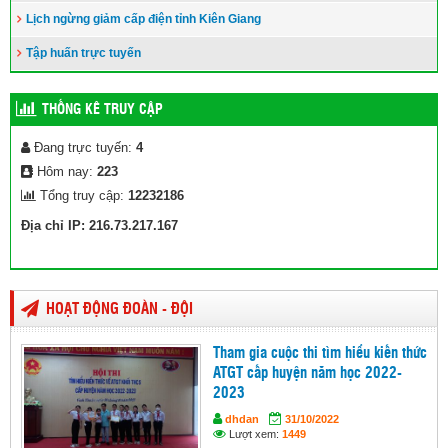
Lịch ngừng giảm cấp điện tỉnh Kiên Giang
Tập huấn trực tuyến
THỐNG KÊ TRUY CẬP
Đang trực tuyến:
4
Hôm nay:
223
Tổng truy cập:
12232186
Địa chỉ IP: 216.73.217.167
HOẠT ĐỘNG ĐOÀN - ĐỘI
Tham gia cuộc thi tìm hiểu kiến thức
ATGT cấp huyện năm học 2022-
2023
dhdan
31/10/2022
Lượt xem:
1449