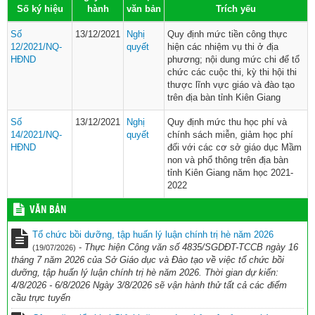
Số ký hiệu
hành
văn bản
Trích yếu
Số
13/12/2021
Nghị
Quy định mức tiền công thực
12/2021/NQ-
quyết
hiện các nhiệm vụ thi ở địa
HĐND
phương; nội dung mức chi để tổ
chức các cuộc thi, kỳ thi hội thi
thược lĩnh vực giáo và đào tạo
trên địa bàn tỉnh Kiên Giang
Số
13/12/2021
Nghị
Quy định mức thu học phí và
14/2021/NQ-
quyết
chính sách miễn, giảm học phí
HĐND
đối với các cơ sở giáo dục Mầm
non và phổ thông trên địa bàn
tỉnh Kiên Giang năm học 2021-
2022
VĂN BẢN
Tổ chức bồi dưỡng, tập huấn lý luận chính trị hè năm 2026
-
Thực hiện Công văn số 4835/SGDĐT-TCCB ngày 16
(19/07/2026)
tháng 7 năm 2026 của Sở Giáo dục và Đào tạo về việc tổ chức bồi
dưỡng, tập huấn lý luận chính trị hè năm 2026. Thời gian dự kiến:
4/8/2026 - 6/8/2026 Ngày 3/8/2026 sẽ vận hành thử tất cả các điểm
cầu trực tuyến