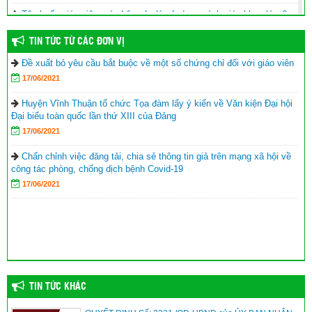
Tập huấn giáo viên, cán bộ quản lý sử dụng sách giáo khoa lớp 6
năm học 2021-2022
TIN TỨC TỪ CÁC ĐƠN VỊ
17/06/2021
Đề xuất bỏ yêu cầu bắt buộc về một số chứng chỉ đối với giáo viên
Hội Khuyến học huyện Vĩnh Thuận trao tặng nhà khuyến học cho
17/06/2021
học sinh nghèo xã Phong Đông
(25/09/2023)
Agribank chi nhánh huyện Vĩnh Thuận Kiên Giang II trao tập cho 22
Huyện Vĩnh Thuận tổ chức Tọa đàm lấy ý kiến về Văn kiện Đại hội
trường nhân lễ khai giảng năm học mới 2023-2024
(11/09/2023)
Đại biểu toàn quốc lần thứ XIII của Đảng
17/06/2021
Đồng chí Nguyễn Văn Sạch dự lễ khai giảng năm học mới tại
huyện Vĩnh Thuận
(05/09/2023)
Chấn chỉnh việc đăng tải, chia sẻ thông tin giả trên mạng xã hội về
công tác phòng, chống dịch bệnh Covid-19
Thư của Chủ tịch nước Võ Văn Thưởng gửi ngành giáo dục nhân
17/06/2021
dịp khai giảng năm học 2023-2024
(04/09/2023)
TIN TỨC KHÁC