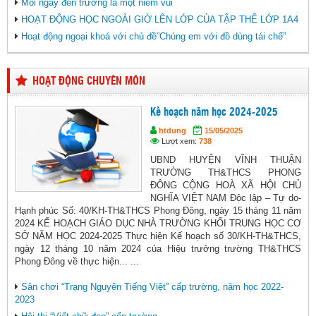
Mỗi ngày đến trường là một niềm vui
HOẠT ĐỘNG HỌC NGOÀI GIỜ LÊN LỚP CỦA TẬP THỂ LỚP 1A4
Hoạt động ngoại khoá với chủ đề”Chúng em với đồ dùng tái chế”
HOẠT ĐỘNG CHUYÊN MÔN
Kế hoạch năm học 2024-2025
htdung
15/05/2025
Lượt xem:
738
UBND HUYỆN VĨNH THUẬN
TRƯỜNG TH&THCS PHONG
ĐÔNG CỘNG HOÀ XÃ HỘI CHỦ
NGHĨA VIỆT NAM Độc lập – Tự do-
Hạnh phúc Số: 40/KH-TH&THCS Phong Đông, ngày 15 tháng 11 năm
2024 KẾ HOẠCH GIÁO DỤC NHÀ TRƯỜNG KHỐI TRUNG HỌC CƠ
SỞ NĂM HỌC 2024-2025 Thực hiện Kế hoạch số 30/KH-TH&THCS,
ngày 12 tháng 10 năm 2024 của Hiệu trưởng trường TH&THCS
Phong Đông về thực hiện... ...
Sân chơi “Trạng Nguyên Tiếng Việt” cấp trường, năm học 2022-
2023