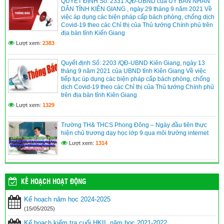
QUYẾT ĐỊNH Số: 2331 /QĐ-UBND của ỦY BAN NHÂN
DÂN TỈNH KIÊN GIANG , ngày 29 tháng 9 năm 2021 Về
việc áp dụng các biện pháp cấp bách phòng, chống dịch
Covid-19 theo các Chỉ thị của Thủ tướng Chính phủ trên
địa bàn tỉnh Kiến Giang
Lượt xem:
2383
Quyết định Số: 2203 /QĐ-UBND Kiên Giang, ngày 13
tháng 9 năm 2021 của UBND tỉnh Kiên Giang Về việc
tiếp tục úp dụng các biện pháp cấp bách phòng, chống
dịch Covid-19 theo các Chỉ thị của Thủ tướng Chính phủ
trên địa bàn tỉnh Kiên Giang
Lượt xem:
1329
Trường TH& THCS Phong Đông – Ngày đầu tiên thực
hiện chủ trương dạy học lớp 9 qua môi trường internet
Lượt xem:
1314
KẾ HOẠCH HOẠT ĐỘNG
Kế hoạch năm học 2024-2025
(15/05/2025)
Kế hoạch kiểm tra cuối HKII, năm học 2021-2022