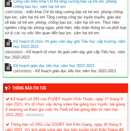
Công văn triển khai Chỉ thị tăng cường bảo vệ trẻ em, phòng
chống bạo lực, xâm hại trẻ em
-
triển khai Chỉ thị tăng cường bảo vệ trẻ em, phòng chống
(19/07/2026)
bạo lực, xâm hại trẻ em Tăng cường công tác tuyên truyền, giáo dục
về bảo vệ trẻ em, phòng, chống bạo lực, xâm hại trẻ em. Thực hiện
nghiêm công tác phòng ngừa, phát hiện, tiếp nhận thông tin và phối hợp
xử lý các vụ việc liên quan đến bạo lực, xâm hại trẻ em.
Kế hoạch tổ chức thi giáo viên dạy giỏi Tiểu học cấp trường, năm
học 2022-2023
-
Kế hoạch tổ chức thi giáo viên dạy giỏi cấp Tiểu học, năm
(28/10/2022)
học 2022-2023
Kế hoạch giáo dục tiểu học năm học 2022-2023
-
Kế hoạch giáo dục tiểu học năm học 2022-2023
(28/10/2022)
THÔNG BÁO-TIN TỨC
Kế hoạch số 293 của PGDĐT huyện Vĩnh Thuận, ngày 27 tháng 9
năm 2021, V/v tổ chức xây dựng video bài giảng trực tuyến, bài giảng
E-learning và tham gia cuộc thi Thiết kế bài giảng điện tử năm học
2021-2022.
(02/10/2021)
Thông báo số 2451 của SGDĐT tỉnh Kiên Giang, ngày 30 tháng 9
năm 2021, V/v lịch phát sóng dạy học trên truyền hình Kiên Giang đối