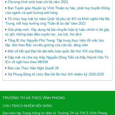
Chương trình sinh hoạt chi bộ năm 2021
Ban Tuyên giáo Huyện ủy Vĩnh Thuận tự hào, phát huy truyền thống
của ngành và quê hương anh hùng
Tổ chức họp mặt kỷ niệm Quốc tế phụ nữ 8/3 và Khởi nghĩa Hai Bà
Trưng, kết hợp hưởng ứng “Tuần lễ áo dài” năm 2021
Giải pháp mới: Xây dựng hệ bài chuyên luận lý luận chính trị bẻ gãy
từ gốc những luận điệu xuyên tạc, sai trái, thù địch
Tổng Bí thư Nguyễn Phú Trọng: Tập trung thực hiện tốt việc học
tập, làm theo Bác và nêu gương của cán bộ, đảng viên
Một số kết quả Đại hội đại biểu toàn quốc lần thứ XIII của Đảng
Gặp mặt và chia tay thầy Nguyễn Dũng Tiến và thầy Huỳnh Văn Tú
Em về nghỉ hưu theo NĐ108
Báo cáo Thực hiện Nghị Quyết 29
Xã Phong Đông tổ chức Đại hội lần thứ XIII nhiệm kỳ 2020-2025
TRƯỜNG TH VÀ THCS VĨNH PHONG
CHỊU TRÁCH NHIỆM NỘI DUNG
Ban biên tập Trang thông tin điện tử Trường TH và THCS Vĩnh Phong