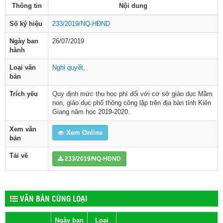
Thông tin
Nội dung
Số ký hiệu
233/2019/NQ-HĐND
Ngày ban
26/07/2019
hành
Loại văn
Nghị quyết
,
bản
Trích yếu
Quy định mức thu học phí đối với cơ sở giáo dục Mầm
non, giáo dục phổ thông công lập trên địa bàn tỉnh Kiên
Giang năm học 2019-2020.
Xem văn
Xem Online
bản
Tải về
233/2019/NQ-HĐND
VĂN BẢN CÙNG LOẠI
Ngày ban
Loại