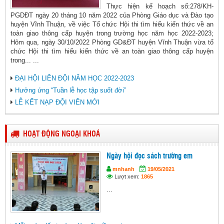
Thực hiện kế hoạch số:278/KH-
PGDĐT ngày 20 tháng 10 năm 2022 của Phòng Giáo dục và Đào tạo
huyện Vĩnh Thuận, về việc Tổ chức Hội thi tìm hiểu kiến thức về an
toàn giao thông cấp huyện trong trường học năm học 2022-2023;
Hôm qua, ngày 30/10/2022 Phòng GD&ĐT huyện Vĩnh Thuận vừa tổ
chức Hội thi tìm hiểu kiến thức về an toàn giao thông cấp huyện
trong... ...
ĐẠI HỘI LIÊN ĐỘI NĂM HỌC 2022-2023
Hưởng ứng “Tuần lễ học tập suốt đời”
LỄ KẾT NẠP ĐỘI VIÊN MỚI
HOẠT ĐỘNG NGOẠI KHOÁ
Ngày hội đọc sách trường em
mnhanh
19/05/2021
Lượt xem:
1865
...