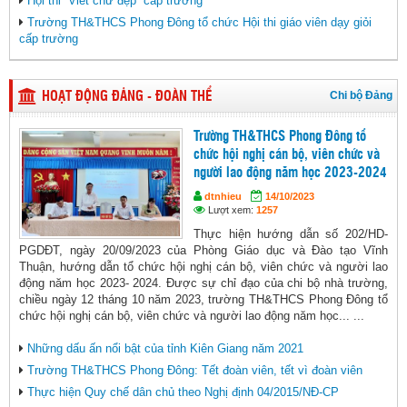
Hội thi “Viết chữ đẹp” cấp trường
Trường TH&THCS Phong Đông tổ chức Hội thi giáo viên dạy giỏi
cấp trường
Chi bộ Đảng
HOẠT ĐỘNG ĐẢNG - ĐOÀN THỂ
Trường TH&THCS Phong Đông tổ
chức hội nghị cán bộ, viên chức và
người lao động năm học 2023-2024
dtnhieu
14/10/2023
Lượt xem:
1257
Thực hiện hướng dẫn số 202/HD-
PGDĐT, ngày 20/09/2023 của Phòng Giáo dục và Đào tạo Vĩnh
Thuận, hướng dẫn tổ chức hội nghị cán bộ, viên chức và người lao
động năm học 2023- 2024. Được sự chỉ đạo của chi bộ nhà trường,
chiều ngày 12 tháng 10 năm 2023, trường TH&THCS Phong Đông tổ
chức hội nghị cán bộ, viên chức và người lao động năm học... ...
Những dấu ấn nổi bật của tỉnh Kiên Giang năm 2021
Trường TH&THCS Phong Đông: Tết đoàn viên, tết vì đoàn viên
Thực hiện Quy chế dân chủ theo Nghị định 04/2015/NĐ-CP