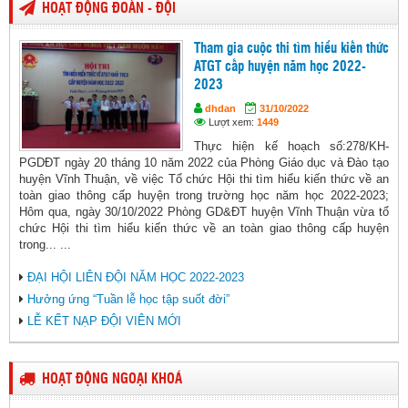
HOẠT ĐỘNG ĐOÀN - ĐỘI
Tham gia cuộc thi tìm hiểu kiến thức
ATGT cấp huyện năm học 2022-
2023
dhdan
31/10/2022
Lượt xem:
1449
Thực hiện kế hoạch số:278/KH-
PGDĐT ngày 20 tháng 10 năm 2022 của Phòng Giáo dục và Đào tạo
huyện Vĩnh Thuận, về việc Tổ chức Hội thi tìm hiểu kiến thức về an
toàn giao thông cấp huyện trong trường học năm học 2022-2023;
Hôm qua, ngày 30/10/2022 Phòng GD&ĐT huyện Vĩnh Thuận vừa tổ
chức Hội thi tìm hiểu kiến thức về an toàn giao thông cấp huyện
trong... ...
ĐẠI HỘI LIÊN ĐỘI NĂM HỌC 2022-2023
Hưởng ứng “Tuần lễ học tập suốt đời”
LỄ KẾT NẠP ĐỘI VIÊN MỚI
HOẠT ĐỘNG NGOẠI KHOÁ