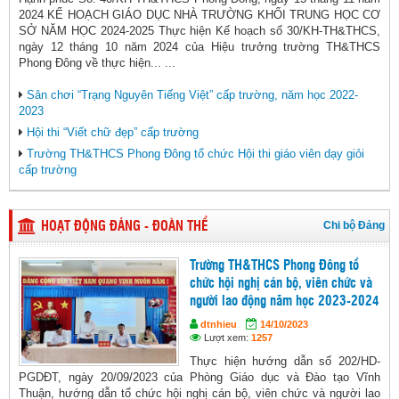
2024 KẾ HOẠCH GIÁO DỤC NHÀ TRƯỜNG KHỐI TRUNG HỌC CƠ
SỞ NĂM HỌC 2024-2025 Thực hiện Kế hoạch số 30/KH-TH&THCS,
ngày 12 tháng 10 năm 2024 của Hiệu trưởng trường TH&THCS
Phong Đông về thực hiện... ...
Sân chơi “Trạng Nguyên Tiếng Việt” cấp trường, năm học 2022-
2023
Hội thi “Viết chữ đẹp” cấp trường
Trường TH&THCS Phong Đông tổ chức Hội thi giáo viên dạy giỏi
cấp trường
Chi bộ Đảng
HOẠT ĐỘNG ĐẢNG - ĐOÀN THỂ
Trường TH&THCS Phong Đông tổ
chức hội nghị cán bộ, viên chức và
người lao động năm học 2023-2024
dtnhieu
14/10/2023
Lượt xem:
1257
Thực hiện hướng dẫn số 202/HD-
PGDĐT, ngày 20/09/2023 của Phòng Giáo dục và Đào tạo Vĩnh
Thuận, hướng dẫn tổ chức hội nghị cán bộ, viên chức và người lao