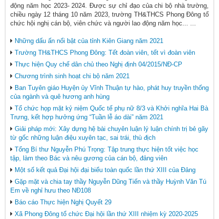
động năm học 2023- 2024. Được sự chỉ đạo của chi bộ nhà trường,
chiều ngày 12 tháng 10 năm 2023, trường TH&THCS Phong Đông tổ
chức hội nghị cán bộ, viên chức và người lao động năm học... ...
Những dấu ấn nổi bật của tỉnh Kiên Giang năm 2021
Trường TH&THCS Phong Đông: Tết đoàn viên, tết vì đoàn viên
Thực hiện Quy chế dân chủ theo Nghị định 04/2015/NĐ-CP
Chương trình sinh hoạt chi bộ năm 2021
Ban Tuyên giáo Huyện ủy Vĩnh Thuận tự hào, phát huy truyền thống
của ngành và quê hương anh hùng
Tổ chức họp mặt kỷ niệm Quốc tế phụ nữ 8/3 và Khởi nghĩa Hai Bà
Trưng, kết hợp hưởng ứng “Tuần lễ áo dài” năm 2021
Giải pháp mới: Xây dựng hệ bài chuyên luận lý luận chính trị bẻ gãy
từ gốc những luận điệu xuyên tạc, sai trái, thù địch
Tổng Bí thư Nguyễn Phú Trọng: Tập trung thực hiện tốt việc học
tập, làm theo Bác và nêu gương của cán bộ, đảng viên
Một số kết quả Đại hội đại biểu toàn quốc lần thứ XIII của Đảng
Gặp mặt và chia tay thầy Nguyễn Dũng Tiến và thầy Huỳnh Văn Tú
Em về nghỉ hưu theo NĐ108
Báo cáo Thực hiện Nghị Quyết 29
Xã Phong Đông tổ chức Đại hội lần thứ XIII nhiệm kỳ 2020-2025