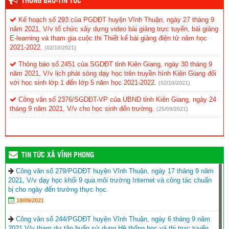
THÔNG BÁO-TIN TỨC
Kế hoạch số 293 của PGDĐT huyện Vĩnh Thuận, ngày 27 tháng 9
năm 2021, V/v tổ chức xây dựng video bài giảng trực tuyến, bài giảng
E-learning và tham gia cuộc thi Thiết kế bài giảng điện tử năm học
2021-2022.
(02/10/2021)
Thông báo số 2451 của SGDĐT tỉnh Kiên Giang, ngày 30 tháng 9
năm 2021, V/v lịch phát sóng dạy học trên truyền hình Kiên Giang đối
với học sinh lớp 1 đến lớp 5 năm học 2021-2022.
(02/10/2021)
Công văn số 2376/SGDĐT-VP của UBND tỉnh Kiên Giang, ngày 24
tháng 9 năm 2021, V/v cho học sinh đến trường.
(25/09/2021)
TIN TỨC XÃ VĨNH PHONG
Công văn số 279/PGDĐT huyện Vĩnh Thuận, ngày 17 tháng 9 năm
2021, V/v dạy học khối 9 qua môi trường Internet và công tác chuẩn
bị cho ngày đến trường thực học.
18/09/2021
Công văn số 244/PGDĐT huyện Vĩnh Thuận, ngày 6 tháng 9 năm
2021 V/v tham dự tập huấn sử dụng Hệ thống học và thi trực tuyến