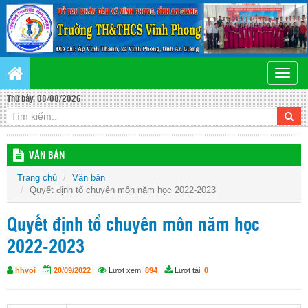
Toggle
naviga
Thứ bảy, 08/08/2026
VĂN BẢN
Trang chủ
Văn bản
Quyết định tổ chuyên môn năm học 2022-2023
Quyết định tổ chuyên môn năm học
2022-2023
hhvoi
20/09/2022
Lượt xem:
894
Lượt tải:
0