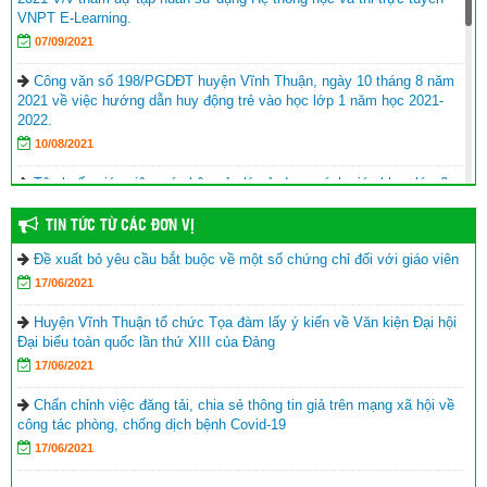
VNPT E-Learning.
07/09/2021
Công văn số 198/PGDĐT huyện Vĩnh Thuận, ngày 10 tháng 8 năm
2021 về việc hướng dẫn huy động trẻ vào học lớp 1 năm học 2021-
2022.
10/08/2021
Tập huấn giáo viên, cán bộ quản lý sử dụng sách giáo khoa lớp 6
năm học 2021-2022
TIN TỨC TỪ CÁC ĐƠN VỊ
17/06/2021
Đề xuất bỏ yêu cầu bắt buộc về một số chứng chỉ đối với giáo viên
Hội Khuyến học huyện Vĩnh Thuận trao tặng nhà khuyến học cho
17/06/2021
học sinh nghèo xã Phong Đông
(25/09/2023)
Agribank chi nhánh huyện Vĩnh Thuận Kiên Giang II trao tập cho 22
Huyện Vĩnh Thuận tổ chức Tọa đàm lấy ý kiến về Văn kiện Đại hội
trường nhân lễ khai giảng năm học mới 2023-2024
(11/09/2023)
Đại biểu toàn quốc lần thứ XIII của Đảng
17/06/2021
Đồng chí Nguyễn Văn Sạch dự lễ khai giảng năm học mới tại
huyện Vĩnh Thuận
(05/09/2023)
Chấn chỉnh việc đăng tải, chia sẻ thông tin giả trên mạng xã hội về
công tác phòng, chống dịch bệnh Covid-19
Thư của Chủ tịch nước Võ Văn Thưởng gửi ngành giáo dục nhân
17/06/2021
dịp khai giảng năm học 2023-2024
(04/09/2023)