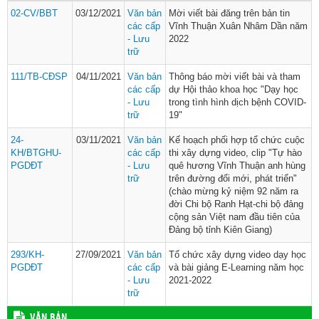
02-CV/BBT
03/12/2021
Văn bản
Mời viết bài đăng trên bản tin
các cấp
Vĩnh Thuận Xuân Nhâm Dần năm
- Lưu
2022
trữ
111/TB-CĐSP
04/11/2021
Văn bản
Thông báo mời viết bài và tham
các cấp
dự Hội thảo khoa học "Dạy học
- Lưu
trong tình hình dịch bệnh COVID-
trữ
19"
24-
03/11/2021
Văn bản
Kế hoạch phối hợp tổ chức cuộc
KH/BTGHU-
các cấp
thi xây dựng video, clip "Tự hào
PGDĐT
- Lưu
quê hương Vĩnh Thuận anh hùng
trữ
trên đường đổi mới, phát triển"
(chào mừng kỷ niệm 92 năm ra
đời Chi bộ Ranh Hạt-chi bộ đảng
cộng sản Việt nam đầu tiên của
Đảng bộ tỉnh Kiên Giang)
293/KH-
27/09/2021
Văn bản
Tổ chức xây dựng video dạy học
PGDĐT
các cấp
và bài giảng E-Learning năm học
- Lưu
2021-2022
trữ
VĂN BẢN