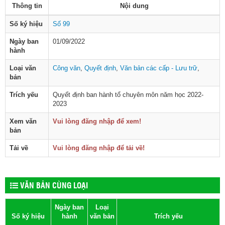
Thông tin
Nội dung
Số ký hiệu
Số 99
Ngày ban
01/09/2022
hành
Loại văn
Công văn
,
Quyết định
,
Văn bản các cấp - Lưu trữ
,
bản
Trích yếu
Quyết định ban hành tổ chuyên môn năm học 2022-
2023
Xem văn
Vui lòng đăng nhập để xem!
bản
Tải về
Vui lòng đăng nhập để tải về!
VĂN BẢN CÙNG LOẠI
Ngày ban
Loại
Số ký hiệu
hành
văn bản
Trích yếu