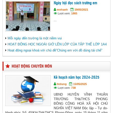
Ngày hội đọc sách trường em
mnhanh
19/05/2021
Lượt xem:
1865
...
Mỗi ngày đến trường là một niềm vui
HOẠT ĐỘNG HỌC NGOÀI GIỜ LÊN LỚP CỦA TẬP THỂ LỚP 1A4
Hoạt động ngoại khoá với chủ đề”Chúng em với đồ dùng tái chế”
HOẠT ĐỘNG CHUYÊN MÔN
Kế hoạch năm học 2024-2025
htdung
15/05/2025
Lượt xem:
738
UBND HUYỆN VĨNH THUẬN
TRƯỜNG TH&THCS PHONG
ĐÔNG CỘNG HOÀ XÃ HỘI CHỦ
NGHĨA VIỆT NAM Độc lập – Tự do-
Hạnh phúc Số: 40/KH-TH&THCS Phong Đông, ngày 15 tháng 11 năm