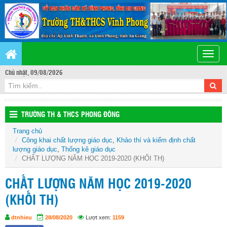
Toggle
naviga
Chủ nhật, 09/08/2026
TRƯỜNG TH & THCS PHONG ĐÔNG
Trang chủ
Công khai chất lượng giáo dục
,
Khảo thí và kiểm định chất
lượng giáo dục
,
Thống kê giáo dục
CHẤT LƯỢNG NĂM HỌC 2019-2020 (KHỐI TH)
CHẤT LƯỢNG NĂM HỌC 2019-2020
(KHỐI TH)
dtnhieu
28/08/2020
Lượt xem:
1159