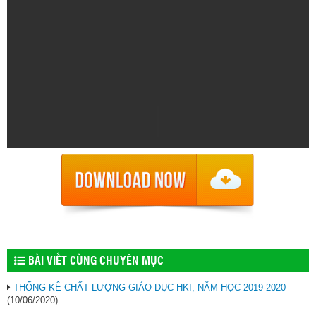
BÀI VIẾT CÙNG CHUYÊN MỤC
THỐNG KÊ CHẤT LƯỢNG GIÁO DỤC HKI, NĂM HỌC 2019-2020
(10/06/2020)