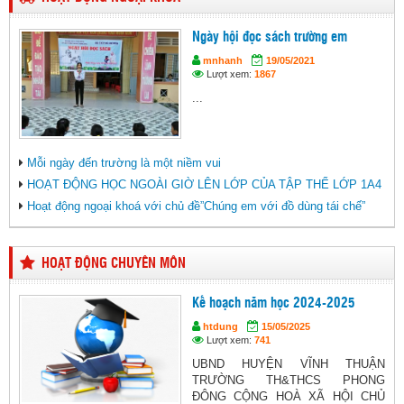
Ngày hội đọc sách trường em
mnhanh
19/05/2021
Lượt xem:
1867
...
Mỗi ngày đến trường là một niềm vui
HOẠT ĐỘNG HỌC NGOÀI GIỜ LÊN LỚP CỦA TẬP THỂ LỚP 1A4
Hoạt động ngoại khoá với chủ đề”Chúng em với đồ dùng tái chế”
HOẠT ĐỘNG CHUYÊN MÔN
Kế hoạch năm học 2024-2025
htdung
15/05/2025
Lượt xem:
741
UBND HUYỆN VĨNH THUẬN
TRƯỜNG TH&THCS PHONG
ĐÔNG CỘNG HOÀ XÃ HỘI CHỦ