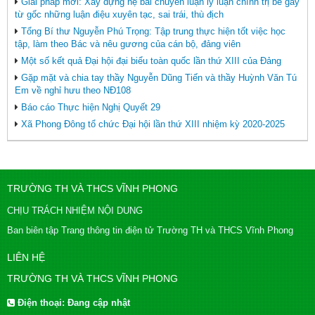
Giải pháp mới: Xây dựng hệ bài chuyên luận lý luận chính trị bẻ gãy
từ gốc những luận điệu xuyên tạc, sai trái, thù địch
Tổng Bí thư Nguyễn Phú Trọng: Tập trung thực hiện tốt việc học
tập, làm theo Bác và nêu gương của cán bộ, đảng viên
Một số kết quả Đại hội đại biểu toàn quốc lần thứ XIII của Đảng
Gặp mặt và chia tay thầy Nguyễn Dũng Tiến và thầy Huỳnh Văn Tú
Em về nghỉ hưu theo NĐ108
Báo cáo Thực hiện Nghị Quyết 29
Xã Phong Đông tổ chức Đại hội lần thứ XIII nhiệm kỳ 2020-2025
TRƯỜNG TH VÀ THCS VĨNH PHONG
CHỊU TRÁCH NHIỆM NỘI DUNG
Ban biên tập Trang thông tin điện tử Trường TH và THCS Vĩnh Phong
LIÊN HỆ
TRƯỜNG TH VÀ THCS VĨNH PHONG
Điện thoại:
Đang cập nhật