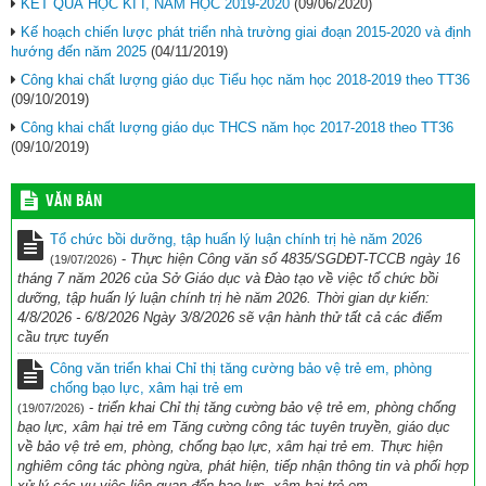
KẾT QUẢ HỌC KÌ I, NĂM HỌC 2019-2020
(09/06/2020)
Kế hoạch chiến lược phát triển nhà trường giai đoạn 2015-2020 và định
hướng đến năm 2025
(04/11/2019)
Công khai chất lượng giáo dục Tiểu học năm học 2018-2019 theo TT36
(09/10/2019)
Công khai chất lượng giáo dục THCS năm học 2017-2018 theo TT36
(09/10/2019)
VĂN BẢN
Tổ chức bồi dưỡng, tập huấn lý luận chính trị hè năm 2026
-
Thực hiện Công văn số 4835/SGDĐT-TCCB ngày 16
(19/07/2026)
tháng 7 năm 2026 của Sở Giáo dục và Đào tạo về việc tổ chức bồi
dưỡng, tập huấn lý luận chính trị hè năm 2026. Thời gian dự kiến:
4/8/2026 - 6/8/2026 Ngày 3/8/2026 sẽ vận hành thử tất cả các điểm
cầu trực tuyến
Công văn triển khai Chỉ thị tăng cường bảo vệ trẻ em, phòng
chống bạo lực, xâm hại trẻ em
-
triển khai Chỉ thị tăng cường bảo vệ trẻ em, phòng chống
(19/07/2026)
bạo lực, xâm hại trẻ em Tăng cường công tác tuyên truyền, giáo dục
về bảo vệ trẻ em, phòng, chống bạo lực, xâm hại trẻ em. Thực hiện
nghiêm công tác phòng ngừa, phát hiện, tiếp nhận thông tin và phối hợp
xử lý các vụ việc liên quan đến bạo lực, xâm hại trẻ em.