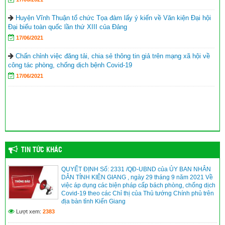
học sinh nghèo xã Phong Đông
(25/09/2023)
Agribank chi nhánh huyện Vĩnh Thuận Kiên Giang II trao tập cho 22
Huyện Vĩnh Thuận tổ chức Tọa đàm lấy ý kiến về Văn kiện Đại hội
trường nhân lễ khai giảng năm học mới 2023-2024
(11/09/2023)
Đại biểu toàn quốc lần thứ XIII của Đảng
17/06/2021
Đồng chí Nguyễn Văn Sạch dự lễ khai giảng năm học mới tại
huyện Vĩnh Thuận
(05/09/2023)
Chấn chỉnh việc đăng tải, chia sẻ thông tin giả trên mạng xã hội về
công tác phòng, chống dịch bệnh Covid-19
Thư của Chủ tịch nước Võ Văn Thưởng gửi ngành giáo dục nhân
17/06/2021
dịp khai giảng năm học 2023-2024
(04/09/2023)
TIN TỨC KHÁC
QUYẾT ĐỊNH Số: 2331 /QĐ-UBND của ỦY BAN NHÂN
DÂN TỈNH KIÊN GIANG , ngày 29 tháng 9 năm 2021 Về
việc áp dụng các biện pháp cấp bách phòng, chống dịch
Covid-19 theo các Chỉ thị của Thủ tướng Chính phủ trên
địa bàn tỉnh Kiến Giang
Lượt xem:
2383