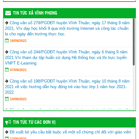
TIN TỨC XÃ VĨNH PHONG
Công văn số 279/PGDĐT huyện Vĩnh Thuận, ngày 17 tháng 9 năm
2021, V/v dạy học khối 9 qua môi trường Internet và công tác chuẩn
bị cho ngày đến trường thực học.
18/09/2021
Công văn số 244/PGDĐT huyện Vĩnh Thuận, ngày 6 tháng 9 năm
2021 V/v tham dự tập huấn sử dụng Hệ thống học và thi trực tuyến
VNPT E-Learning.
07/09/2021
Công văn số 198/PGDĐT huyện Vĩnh Thuận, ngày 10 tháng 8 năm
2021 về việc hướng dẫn huy động trẻ vào học lớp 1 năm học 2021-
2022.
10/08/2021
Tập huấn giáo viên, cán bộ quản lý sử dụng sách giáo khoa lớp 6
năm học 2021-2022
TIN TỨC TỪ CÁC ĐƠN VỊ
17/06/2021
Đề xuất bỏ yêu cầu bắt buộc về một số chứng chỉ đối với giáo viên
Hội Khuyến học huyện Vĩnh Thuận trao tặng nhà khuyến học cho
17/06/2021