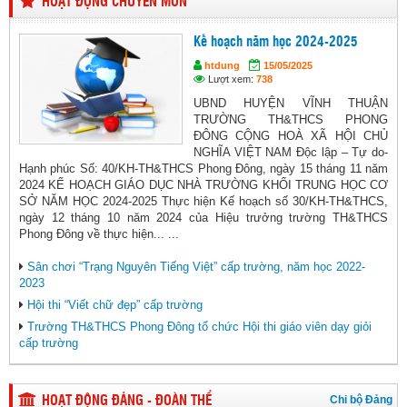
HOẠT ĐỘNG CHUYÊN MÔN
Kế hoạch năm học 2024-2025
htdung
15/05/2025
Lượt xem:
738
UBND HUYỆN VĨNH THUẬN
TRƯỜNG TH&THCS PHONG
ĐÔNG CỘNG HOÀ XÃ HỘI CHỦ
NGHĨA VIỆT NAM Độc lập – Tự do-
Hạnh phúc Số: 40/KH-TH&THCS Phong Đông, ngày 15 tháng 11 năm
2024 KẾ HOẠCH GIÁO DỤC NHÀ TRƯỜNG KHỐI TRUNG HỌC CƠ
SỞ NĂM HỌC 2024-2025 Thực hiện Kế hoạch số 30/KH-TH&THCS,
ngày 12 tháng 10 năm 2024 của Hiệu trưởng trường TH&THCS
Phong Đông về thực hiện... ...
Sân chơi “Trạng Nguyên Tiếng Việt” cấp trường, năm học 2022-
2023
Hội thi “Viết chữ đẹp” cấp trường
Trường TH&THCS Phong Đông tổ chức Hội thi giáo viên dạy giỏi
cấp trường
Chi bộ Đảng
HOẠT ĐỘNG ĐẢNG - ĐOÀN THỂ