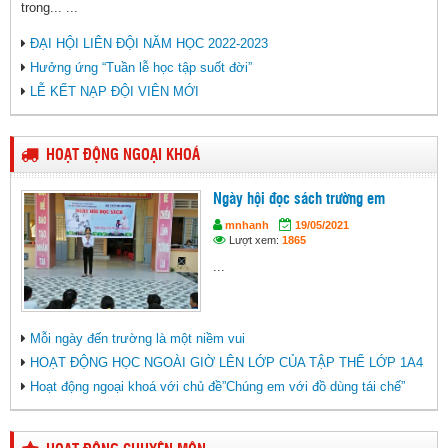
trong... ...
ĐẠI HỘI LIÊN ĐỘI NĂM HỌC 2022-2023
Hưởng ứng “Tuần lễ học tập suốt đời”
LỄ KẾT NẠP ĐỘI VIÊN MỚI
HOẠT ĐỘNG NGOẠI KHOÁ
Ngày hội đọc sách trường em
mnhanh
19/05/2021
Lượt xem:
1865
...
Mỗi ngày đến trường là một niềm vui
HOẠT ĐỘNG HỌC NGOÀI GIỜ LÊN LỚP CỦA TẬP THỂ LỚP 1A4
Hoạt động ngoại khoá với chủ đề”Chúng em với đồ dùng tái chế”