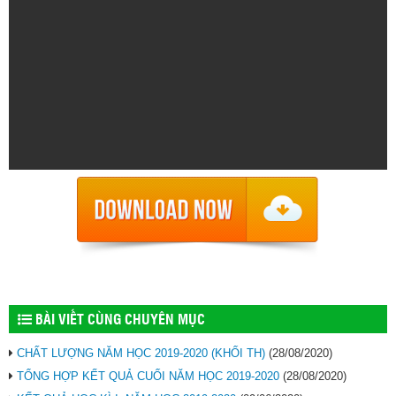
BÀI VIẾT CÙNG CHUYÊN MỤC
CHẤT LƯỢNG NĂM HỌC 2019-2020 (KHỐI TH)
(28/08/2020)
TỔNG HỢP KẾT QUẢ CUỐI NĂM HỌC 2019-2020
(28/08/2020)