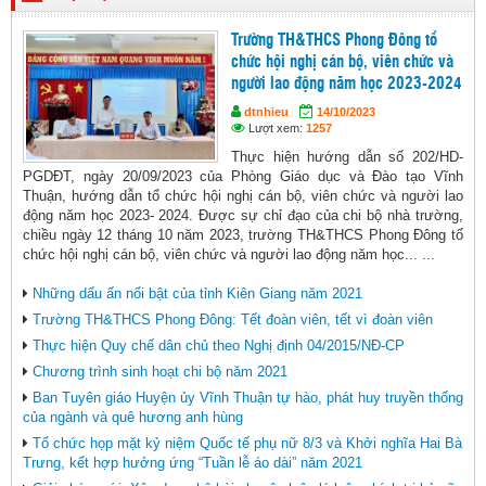
Trường TH&THCS Phong Đông tổ
chức hội nghị cán bộ, viên chức và
người lao động năm học 2023-2024
dtnhieu
14/10/2023
Lượt xem:
1257
Thực hiện hướng dẫn số 202/HD-
PGDĐT, ngày 20/09/2023 của Phòng Giáo dục và Đào tạo Vĩnh
Thuận, hướng dẫn tổ chức hội nghị cán bộ, viên chức và người lao
động năm học 2023- 2024. Được sự chỉ đạo của chi bộ nhà trường,
chiều ngày 12 tháng 10 năm 2023, trường TH&THCS Phong Đông tổ
chức hội nghị cán bộ, viên chức và người lao động năm học... ...
Những dấu ấn nổi bật của tỉnh Kiên Giang năm 2021
Trường TH&THCS Phong Đông: Tết đoàn viên, tết vì đoàn viên
Thực hiện Quy chế dân chủ theo Nghị định 04/2015/NĐ-CP
Chương trình sinh hoạt chi bộ năm 2021
Ban Tuyên giáo Huyện ủy Vĩnh Thuận tự hào, phát huy truyền thống
của ngành và quê hương anh hùng
Tổ chức họp mặt kỷ niệm Quốc tế phụ nữ 8/3 và Khởi nghĩa Hai Bà
Trưng, kết hợp hưởng ứng “Tuần lễ áo dài” năm 2021