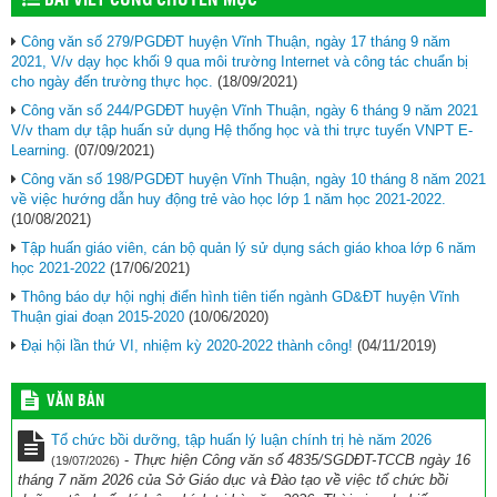
Công văn số 279/PGDĐT huyện Vĩnh Thuận, ngày 17 tháng 9 năm
2021, V/v dạy học khối 9 qua môi trường Internet và công tác chuẩn bị
cho ngày đến trường thực học.
(18/09/2021)
Công văn số 244/PGDĐT huyện Vĩnh Thuận, ngày 6 tháng 9 năm 2021
V/v tham dự tập huấn sử dụng Hệ thống học và thi trực tuyến VNPT E-
Learning.
(07/09/2021)
Công văn số 198/PGDĐT huyện Vĩnh Thuận, ngày 10 tháng 8 năm 2021
về việc hướng dẫn huy động trẻ vào học lớp 1 năm học 2021-2022.
(10/08/2021)
Tập huấn giáo viên, cán bộ quản lý sử dụng sách giáo khoa lớp 6 năm
học 2021-2022
(17/06/2021)
Thông báo dự hội nghị điển hình tiên tiến ngành GD&ĐT huyện Vĩnh
Thuận giai đoạn 2015-2020
(10/06/2020)
Đại hội lần thứ VI, nhiệm kỳ 2020-2022 thành công!
(04/11/2019)
VĂN BẢN
Tổ chức bồi dưỡng, tập huấn lý luận chính trị hè năm 2026
-
Thực hiện Công văn số 4835/SGDĐT-TCCB ngày 16
(19/07/2026)
tháng 7 năm 2026 của Sở Giáo dục và Đào tạo về việc tổ chức bồi