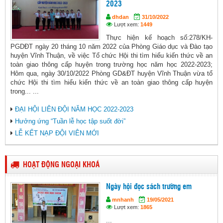
2023
dhdan
31/10/2022
Lượt xem:
1449
Thực hiện kế hoạch số:278/KH-
PGDĐT ngày 20 tháng 10 năm 2022 của Phòng Giáo dục và Đào tạo
huyện Vĩnh Thuận, về việc Tổ chức Hội thi tìm hiểu kiến thức về an
toàn giao thông cấp huyện trong trường học năm học 2022-2023;
Hôm qua, ngày 30/10/2022 Phòng GD&ĐT huyện Vĩnh Thuận vừa tổ
chức Hội thi tìm hiểu kiến thức về an toàn giao thông cấp huyện
trong... ...
ĐẠI HỘI LIÊN ĐỘI NĂM HỌC 2022-2023
Hưởng ứng “Tuần lễ học tập suốt đời”
LỄ KẾT NẠP ĐỘI VIÊN MỚI
HOẠT ĐỘNG NGOẠI KHOÁ
Ngày hội đọc sách trường em
mnhanh
19/05/2021
Lượt xem:
1865
...