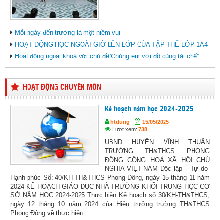
Mỗi ngày đến trường là một niềm vui
HOẠT ĐỘNG HỌC NGOÀI GIỜ LÊN LỚP CỦA TẬP THỂ LỚP 1A4
Hoạt động ngoại khoá với chủ đề”Chúng em với đồ dùng tái chế”
HOẠT ĐỘNG CHUYÊN MÔN
Kế hoạch năm học 2024-2025
htdung
15/05/2025
Lượt xem:
738
UBND HUYỆN VĨNH THUẬN
TRƯỜNG TH&THCS PHONG
ĐÔNG CỘNG HOÀ XÃ HỘI CHỦ
NGHĨA VIỆT NAM Độc lập – Tự do-
Hạnh phúc Số: 40/KH-TH&THCS Phong Đông, ngày 15 tháng 11 năm
2024 KẾ HOẠCH GIÁO DỤC NHÀ TRƯỜNG KHỐI TRUNG HỌC CƠ
SỞ NĂM HỌC 2024-2025 Thực hiện Kế hoạch số 30/KH-TH&THCS,
ngày 12 tháng 10 năm 2024 của Hiệu trưởng trường TH&THCS
Phong Đông về thực hiện... ...