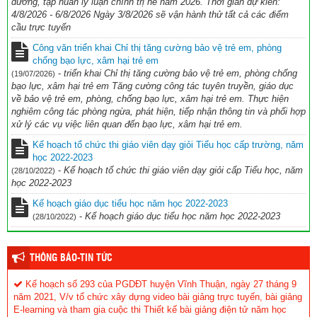
dưỡng, tập huấn lý luận chính trị hè năm 2026. Thời gian dự kiến:
4/8/2026 - 6/8/2026 Ngày 3/8/2026 sẽ vận hành thử tất cả các điểm
cầu trực tuyến
Công văn triển khai Chỉ thị tăng cường bảo vệ trẻ em, phòng
chống bạo lực, xâm hại trẻ em
-
triển khai Chỉ thị tăng cường bảo vệ trẻ em, phòng chống
(19/07/2026)
bạo lực, xâm hại trẻ em Tăng cường công tác tuyên truyền, giáo dục
về bảo vệ trẻ em, phòng, chống bạo lực, xâm hại trẻ em. Thực hiện
nghiêm công tác phòng ngừa, phát hiện, tiếp nhận thông tin và phối hợp
xử lý các vụ việc liên quan đến bạo lực, xâm hại trẻ em.
Kế hoạch tổ chức thi giáo viên dạy giỏi Tiểu học cấp trường, năm
học 2022-2023
-
Kế hoạch tổ chức thi giáo viên dạy giỏi cấp Tiểu học, năm
(28/10/2022)
học 2022-2023
Kế hoạch giáo dục tiểu học năm học 2022-2023
-
Kế hoạch giáo dục tiểu học năm học 2022-2023
(28/10/2022)
THÔNG BÁO-TIN TỨC
Kế hoạch số 293 của PGDĐT huyện Vĩnh Thuận, ngày 27 tháng 9
năm 2021, V/v tổ chức xây dựng video bài giảng trực tuyến, bài giảng
E-learning và tham gia cuộc thi Thiết kế bài giảng điện tử năm học