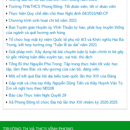
Trường TH&THCS Phong Đông: Tết đoàn viên, tết vì đoàn viên
Thực hiện Quy chế dân chủ theo Nghị định 04/2015/NĐ-CP
Chương trình sinh hoạt chi bộ năm 2021
Ban Tuyên giáo Huyện ủy Vĩnh Thuận tự hào, phát huy truyền thống
của ngành và quê hương anh hùng
Tổ chức họp mặt kỷ niệm Quốc tế phụ nữ 8/3 và Khởi nghĩa Hai Bà
Trưng, kết hợp hưởng ứng “Tuần lễ áo dài” năm 2021
Giải pháp mới: Xây dựng hệ bài chuyên luận lý luận chính trị bẻ gãy
từ gốc những luận điệu xuyên tạc, sai trái, thù địch
Tổng Bí thư Nguyễn Phú Trọng: Tập trung thực hiện tốt việc học
tập, làm theo Bác và nêu gương của cán bộ, đảng viên
Một số kết quả Đại hội đại biểu toàn quốc lần thứ XIII của Đảng
Gặp mặt và chia tay thầy Nguyễn Dũng Tiến và thầy Huỳnh Văn Tú
Em về nghỉ hưu theo NĐ108
Báo cáo Thực hiện Nghị Quyết 29
Xã Phong Đông tổ chức Đại hội lần thứ XIII nhiệm kỳ 2020-2025
TRƯỜNG TH VÀ THCS VĨNH PHONG