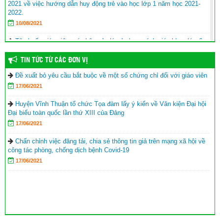
2021 về việc hướng dẫn huy động trẻ vào học lớp 1 năm học 2021-
2022.
10/08/2021
Tập huấn giáo viên, cán bộ quản lý sử dụng sách giáo khoa lớp 6
năm học 2021-2022
TIN TỨC TỪ CÁC ĐƠN VỊ
17/06/2021
Đề xuất bỏ yêu cầu bắt buộc về một số chứng chỉ đối với giáo viên
Hội Khuyến học huyện Vĩnh Thuận trao tặng nhà khuyến học cho
17/06/2021
học sinh nghèo xã Phong Đông
(25/09/2023)
Agribank chi nhánh huyện Vĩnh Thuận Kiên Giang II trao tập cho 22
Huyện Vĩnh Thuận tổ chức Tọa đàm lấy ý kiến về Văn kiện Đại hội
trường nhân lễ khai giảng năm học mới 2023-2024
(11/09/2023)
Đại biểu toàn quốc lần thứ XIII của Đảng
17/06/2021
Đồng chí Nguyễn Văn Sạch dự lễ khai giảng năm học mới tại
huyện Vĩnh Thuận
(05/09/2023)
Chấn chỉnh việc đăng tải, chia sẻ thông tin giả trên mạng xã hội về
công tác phòng, chống dịch bệnh Covid-19
Thư của Chủ tịch nước Võ Văn Thưởng gửi ngành giáo dục nhân
17/06/2021
dịp khai giảng năm học 2023-2024
(04/09/2023)