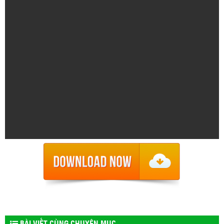
BÀI VIẾT CÙNG CHUYÊN MỤC