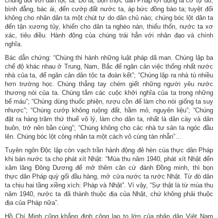
chúng đối với dân tộc ta. Đó là, bọn thực dân Pháp lợi dụng lá cờ tự do,
bình đẳng, bác ái, đến cướp đất nước ta, áp bức đồng bào ta; tuyệt đối
không cho nhân dân ta một chút tự do dân chủ nào; chúng bóc lột dân ta
đến tận xương tủy, khiến cho dân ta nghèo nàn, thiếu thốn, nước ta xơ
xác, tiêu điều. Hành động của chúng trái hẳn với nhân đạo và chính
nghĩa.
Bác dẫn chứng: “Chúng thi hành những luật pháp dã man. Chúng lập ba
chế độ khác nhau ở Trung, Nam, Bắc để ngăn cản việc thống nhất nước
nhà của ta, để ngăn cản dân tộc ta đoàn kết”; “Chúng lập ra nhà tù nhiều
hơn trường học. Chúng thẳng tay chém giết những người yêu nước
thương nòi của ta. Chúng tắm các cuộc khởi nghĩa của ta trong những
bể máu”; “Chúng dùng thuốc phiện, rượu cồn để làm cho nòi giống ta suy
nhược”; “Chúng cướp không ruộng đất, hầm mỏ, nguyên liệu”; “Chúng
đặt ra hàng trăm thứ thuế vô lý, làm cho dân ta, nhất là dân cày và dân
buôn, trở nên bần cùng”; “Chúng không cho các nhà tư sản ta ngóc đầu
lên. Chúng bóc lột công nhân ta một cách vô cùng tàn nhẫn”…
Tuyên ngôn Độc lập còn vạch trần hành động đê hèn của thực dân Pháp
khi bán nước ta cho phát xít Nhật: “Mùa thu năm 1940, phát xít Nhật đến
xâm lăng Đông Dương để mở thêm căn cứ đánh Đồng minh, thì bọn
thực dân Pháp quỳ gối đầu hàng, mở cửa nước ta rước Nhật. Từ đó dân
ta chịu hai tầng xiềng xích: Pháp và Nhật”. Vì vậy, “Sự thật là từ mùa thu
năm 1940, nước ta đã thành thuộc địa của Nhật, chứ không phải thuộc
địa của Pháp nữa”.
Hồ Chí Minh cũng khẳng định công lao to lớn của nhân dân Việt Nam