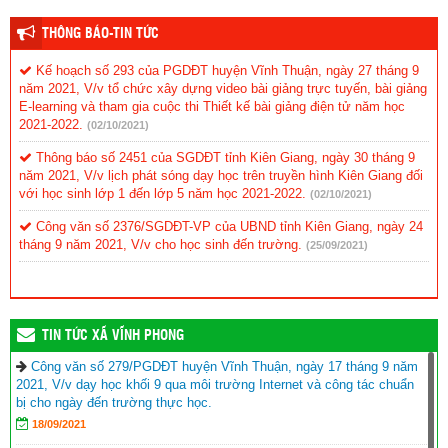
THÔNG BÁO-TIN TỨC
Kế hoạch số 293 của PGDĐT huyện Vĩnh Thuận, ngày 27 tháng 9
năm 2021, V/v tổ chức xây dựng video bài giảng trực tuyến, bài giảng
E-learning và tham gia cuộc thi Thiết kế bài giảng điện tử năm học
2021-2022.
(02/10/2021)
Thông báo số 2451 của SGDĐT tỉnh Kiên Giang, ngày 30 tháng 9
năm 2021, V/v lịch phát sóng dạy học trên truyền hình Kiên Giang đối
với học sinh lớp 1 đến lớp 5 năm học 2021-2022.
(02/10/2021)
Công văn số 2376/SGDĐT-VP của UBND tỉnh Kiên Giang, ngày 24
tháng 9 năm 2021, V/v cho học sinh đến trường.
(25/09/2021)
TIN TỨC XÃ VĨNH PHONG
Công văn số 279/PGDĐT huyện Vĩnh Thuận, ngày 17 tháng 9 năm
2021, V/v dạy học khối 9 qua môi trường Internet và công tác chuẩn
bị cho ngày đến trường thực học.
18/09/2021