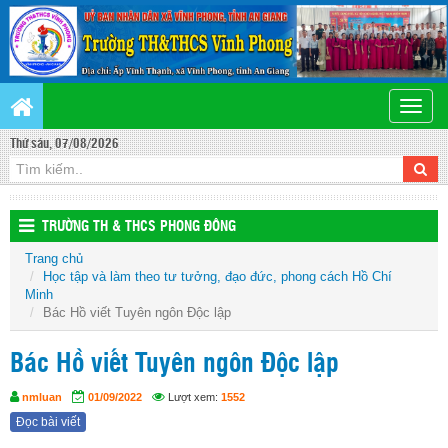
Toggle
naviga
Thứ sáu, 07/08/2026
TRƯỜNG TH & THCS PHONG ĐÔNG
Trang chủ
Học tập và làm theo tư tưởng, đạo đức, phong cách Hồ Chí
Minh
Bác Hồ viết Tuyên ngôn Độc lập
Bác Hồ viết Tuyên ngôn Độc lập
nmluan
01/09/2022
Lượt xem:
1552
Đọc bài viết