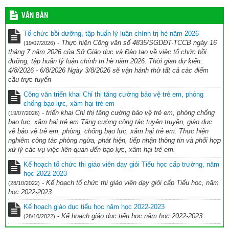
VĂN BẢN
Tổ chức bồi dưỡng, tập huấn lý luận chính trị hè năm 2026
-
Thực hiện Công văn số 4835/SGDĐT-TCCB ngày 16
(19/07/2026)
tháng 7 năm 2026 của Sở Giáo dục và Đào tạo về việc tổ chức bồi
dưỡng, tập huấn lý luận chính trị hè năm 2026. Thời gian dự kiến:
4/8/2026 - 6/8/2026 Ngày 3/8/2026 sẽ vận hành thử tất cả các điểm
cầu trực tuyến
Công văn triển khai Chỉ thị tăng cường bảo vệ trẻ em, phòng
chống bạo lực, xâm hại trẻ em
-
triển khai Chỉ thị tăng cường bảo vệ trẻ em, phòng chống
(19/07/2026)
bạo lực, xâm hại trẻ em Tăng cường công tác tuyên truyền, giáo dục
về bảo vệ trẻ em, phòng, chống bạo lực, xâm hại trẻ em. Thực hiện
nghiêm công tác phòng ngừa, phát hiện, tiếp nhận thông tin và phối hợp
xử lý các vụ việc liên quan đến bạo lực, xâm hại trẻ em.
Kế hoạch tổ chức thi giáo viên dạy giỏi Tiểu học cấp trường, năm
học 2022-2023
-
Kế hoạch tổ chức thi giáo viên dạy giỏi cấp Tiểu học, năm
(28/10/2022)
học 2022-2023
Kế hoạch giáo dục tiểu học năm học 2022-2023
-
Kế hoạch giáo dục tiểu học năm học 2022-2023
(28/10/2022)