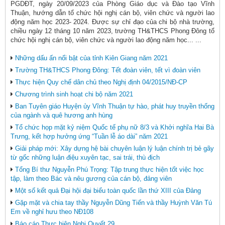
PGDĐT, ngày 20/09/2023 của Phòng Giáo dục và Đào tạo Vĩnh
Thuận, hướng dẫn tổ chức hội nghị cán bộ, viên chức và người lao
động năm học 2023- 2024. Được sự chỉ đạo của chi bộ nhà trường,
chiều ngày 12 tháng 10 năm 2023, trường TH&THCS Phong Đông tổ
chức hội nghị cán bộ, viên chức và người lao động năm học... ...
Những dấu ấn nổi bật của tỉnh Kiên Giang năm 2021
Trường TH&THCS Phong Đông: Tết đoàn viên, tết vì đoàn viên
Thực hiện Quy chế dân chủ theo Nghị định 04/2015/NĐ-CP
Chương trình sinh hoạt chi bộ năm 2021
Ban Tuyên giáo Huyện ủy Vĩnh Thuận tự hào, phát huy truyền thống
của ngành và quê hương anh hùng
Tổ chức họp mặt kỷ niệm Quốc tế phụ nữ 8/3 và Khởi nghĩa Hai Bà
Trưng, kết hợp hưởng ứng “Tuần lễ áo dài” năm 2021
Giải pháp mới: Xây dựng hệ bài chuyên luận lý luận chính trị bẻ gãy
từ gốc những luận điệu xuyên tạc, sai trái, thù địch
Tổng Bí thư Nguyễn Phú Trọng: Tập trung thực hiện tốt việc học
tập, làm theo Bác và nêu gương của cán bộ, đảng viên
Một số kết quả Đại hội đại biểu toàn quốc lần thứ XIII của Đảng
Gặp mặt và chia tay thầy Nguyễn Dũng Tiến và thầy Huỳnh Văn Tú
Em về nghỉ hưu theo NĐ108
Báo cáo Thực hiện Nghị Quyết 29