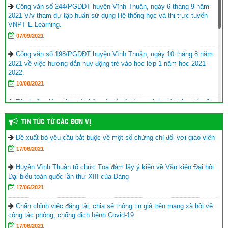
Công văn số 244/PGDĐT huyện Vĩnh Thuận, ngày 6 tháng 9 năm
2021 V/v tham dự tập huấn sử dụng Hệ thống học và thi trực tuyến
VNPT E-Learning.
07/09/2021
Công văn số 198/PGDĐT huyện Vĩnh Thuận, ngày 10 tháng 8 năm
2021 về việc hướng dẫn huy động trẻ vào học lớp 1 năm học 2021-
2022.
10/08/2021
Tập huấn giáo viên, cán bộ quản lý sử dụng sách giáo khoa lớp 6
năm học 2021-2022
TIN TỨC TỪ CÁC ĐƠN VỊ
17/06/2021
Đề xuất bỏ yêu cầu bắt buộc về một số chứng chỉ đối với giáo viên
Hội Khuyến học huyện Vĩnh Thuận trao tặng nhà khuyến học cho
17/06/2021
học sinh nghèo xã Phong Đông
(25/09/2023)
Agribank chi nhánh huyện Vĩnh Thuận Kiên Giang II trao tập cho 22
Huyện Vĩnh Thuận tổ chức Tọa đàm lấy ý kiến về Văn kiện Đại hội
trường nhân lễ khai giảng năm học mới 2023-2024
(11/09/2023)
Đại biểu toàn quốc lần thứ XIII của Đảng
17/06/2021
Đồng chí Nguyễn Văn Sạch dự lễ khai giảng năm học mới tại
huyện Vĩnh Thuận
(05/09/2023)
Chấn chỉnh việc đăng tải, chia sẻ thông tin giả trên mạng xã hội về
công tác phòng, chống dịch bệnh Covid-19
Thư của Chủ tịch nước Võ Văn Thưởng gửi ngành giáo dục nhân
17/06/2021
dịp khai giảng năm học 2023-2024
(04/09/2023)