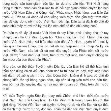
trong cuộc đấu tranhgiành độc lập, tự do cho dân tộc: “Khi Nhật hàng
Đồng minh thì nhân dân cả nước ta đã nổi dậy giành chính quyền lập nên
nước Việt Nam Dân chủ Cộng hòa”; “Pháp chạy, Nhật hàng, vua Bảo Đại
thoái vị. Dân ta đã đánh đổ các xiềng xích thực dân gần một trăm năm
nay để gây dựng nên nước Việt Nam độc lập. Dân ta lại đánh đổ chế độ
quân chủ mấy mươi thế kỷ mà lập nên chế độ dân chủ cộng hòa”.
Do “dân ta đã lấy lại nước Việt Nam từ tay Nhật, chứ không phải từ tay
Pháp”, nên Hồ Chí Minh tuyên bố: “Chúng tôi, Lâm thời Chính phủ của
nước Việt Nam mới, đại biểu cho toàn dân Việt Nam, tuyên bố thoát ly
hẳn quan hệ với Pháp, xóa bỏ hết những hiệp ước mà Pháp đã ký về
nước Việt Nam, xóa bỏ tất cả mọi đặc quyền của Pháp trên đất nước
Việt Nam”; “Toàn dân Việt Nam, trên dưới một lòng, kiên quyết chống lại
âm mưu của bọn thực dân Pháp”.
Như vậy, có thể thấy Tuyên ngôn Độc lập của Bác Hồ đã thể hiện tinh
thần anh dũng chiến đấu của nhân dân ta từ bao đời nay, một lòng đoàn
kết đánh đổ xiềng xích thực dân. Đồng thời, khẳng định xóa bỏ chế độ
phong kiến tồn tại hàng ngàn năm, lập nên kỉ nguyên mới cho dân tộc;
xóa bỏ mọi đặc quyền, đặc lợi và mọi liên quan với Pháp trên đất nước
ta.cl
Kết thúc Tuyên ngôn Độc lập, thay mặt Chính phủ Lâm thời của nước
Việt Nam Dân chủ Cộng hòa, Hồ Chí Minh trịnh trọng tuyên bố với thế
giới rằng: “Nước Việt Nam có quyền hưởng tự do và độc lập, và sự thật
đã thành một nước tự do, độc lập. Toàn thể dân tộc Việt Nam quyết đem