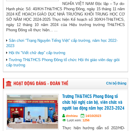
NGHĨA VIỆT NAM Độc lập – Tự do-
Hạnh phúc Số: 40/KH-TH&THCS Phong Đông, ngày 15 tháng 11 năm
2024 KẾ HOẠCH GIÁO DỤC NHÀ TRƯỜNG KHỐI TRUNG HỌC CƠ
SỞ NĂM HỌC 2024-2025 Thực hiện Kế hoạch số 30/KH-TH&THCS,
ngày 12 tháng 10 năm 2024 của Hiệu trưởng trường TH&THCS
Phong Đông về thực hiện... ...
Sân chơi “Trạng Nguyên Tiếng Việt” cấp trường, năm học 2022-
2023
Hội thi “Viết chữ đẹp” cấp trường
Trường TH&THCS Phong Đông tổ chức Hội thi giáo viên dạy giỏi
cấp trường
Chi bộ Đảng
HOẠT ĐỘNG ĐẢNG - ĐOÀN THỂ
Trường TH&THCS Phong Đông tổ
chức hội nghị cán bộ, viên chức và
người lao động năm học 2023-2024
dtnhieu
14/10/2023
Lượt xem:
1256
Thực hiện hướng dẫn số 202/HD-