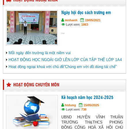
HOẠT ĐỘNG NGOẠI KHOÁ
Ngày hội đọc sách trường em
mnhanh
19/05/2021
Lượt xem:
1863
...
Mỗi ngày đến trường là một niềm vui
HOẠT ĐỘNG HỌC NGOÀI GIỜ LÊN LỚP CỦA TẬP THỂ LỚP 1A4
Hoạt động ngoại khoá với chủ đề”Chúng em với đồ dùng tái chế”
HOẠT ĐỘNG CHUYÊN MÔN
Kế hoạch năm học 2024-2025
htdung
15/05/2025
Lượt xem:
738
UBND HUYỆN VĨNH THUẬN
TRƯỜNG TH&THCS PHONG
ĐÔNG CỘNG HOÀ XÃ HỘI CHỦ