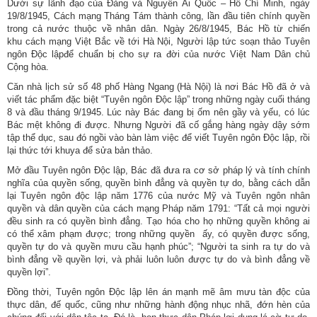
Dưới sự lãnh đạo của Đảng và Nguyễn Ái Quốc – Hồ Chí Minh, ngày
19/8/1945, Cách mạng Tháng Tám thành công, lần đầu tiên chính quyền
trong cả nước thuộc về nhân dân. Ngày 26/8/1945, Bác Hồ từ chiến
khu cách mạng Việt Bắc về tới Hà Nội, Người lập tức soạn thảo Tuyên
ngôn Độc lậpđể chuẩn bị cho sự ra đời của nước Việt Nam Dân chủ
Cộng hòa.
Căn nhà lịch sử số 48 phố Hàng Ngang (Hà Nội) là nơi Bác Hồ đã ở và
viết tác phẩm đặc biệt “Tuyên ngôn Độc lập” trong những ngày cuối tháng
8 và đầu tháng 9/1945. Lúc này Bác đang bị ốm nên gầy và yếu, có lúc
Bác mệt không đi được. Nhưng Người đã cố gắng hàng ngày dậy sớm
tập thể dục, sau đó ngồi vào bàn làm việc để viết Tuyên ngôn Độc lập, rồi
lại thức tới khuya để sửa bản thảo.
Mở đầu Tuyên ngôn Độc lập, Bác đã đưa ra cơ sở pháp lý và tính chính
nghĩa của quyền sống, quyền bình đẳng và quyền tự do, bằng cách dẫn
lại Tuyên ngôn độc lập năm 1776 của nước Mỹ và Tuyên ngôn nhân
quyền và dân quyền của cách mạng Pháp năm 1791: “Tất cả mọi người
đều sinh ra có quyền bình đẳng. Tạo hóa cho họ những quyền không ai
có thể xâm phạm được; trong những quyền ấy, có quyền được sống,
quyền tự do và quyền mưu cầu hạnh phúc”; “Người ta sinh ra tự do và
bình đẳng về quyền lợi, và phải luôn luôn được tự do và bình đẳng về
quyền lợi”.
Đồng thời, Tuyên ngôn Độc lập lên án mạnh mẽ âm mưu tàn độc của
thực dân, đế quốc, cũng như những hành động nhục nhã, đớn hèn của